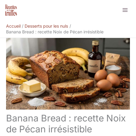
Aller
Rechercher
au
contenu
Accueil
Desserts pour les nuls
Banana Bread : recette Noix de Pécan irrésistible
Banana Bread : recette Noix
de Pécan irrésistible