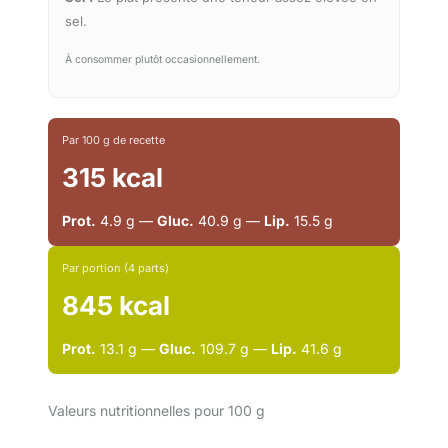
sel.
À consommer plutôt occasionnellement.
Par 100 g de recette
315 kcal
Prot.
4.9 g —
Gluc.
40.9 g —
Lip.
15.5 g
Par portion (4 parts)
845 kcal
Prot.
13.1 g —
Gluc.
109.7 g —
Lip.
41.6 g
Valeurs nutritionnelles pour 100 g