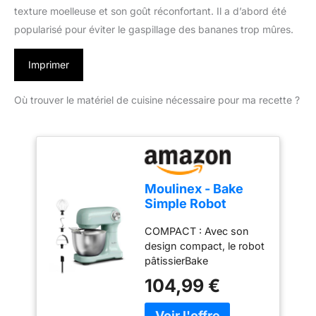
texture moelleuse et son goût réconfortant. Il a d’abord été
popularisé pour éviter le gaspillage des bananes trop mûres.
Imprimer
Où trouver le matériel de cuisine nécessaire pour ma recette ?
Moulinex - Bake
Simple Robot
Pâtissier compact
COMPACT : Avec son
fouet, batteur et
design compact, le robot
crochet
pâtissierBake
Simples'adapte
104,99 €
parfaitement à toutes les
cuisines - sataillen'est