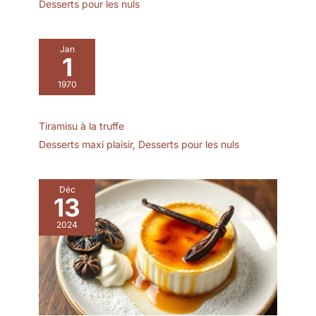
touche chaleureuse et
Desserts pour les nuls
comme pièce maîtresse
riche à toute table ou
au milieu de la table
présentation d'aliments
pour toute occasion.
Jan
1
Utilisez-le dans votre
cuisine pour la
1970
décoration, comme
assiette pour les fêtes,
buffets, barbecues, tout
Tiramisu à la truffe
événement. Ce plateau
Desserts maxi plaisir
,
Desserts pour les nuls
est parfait pour le dîner,
le pain, les fruits, le
gâteau, les olives, les
Déc
sushis, les desserts ou
13
comme centre de table
au centre de la table
2024