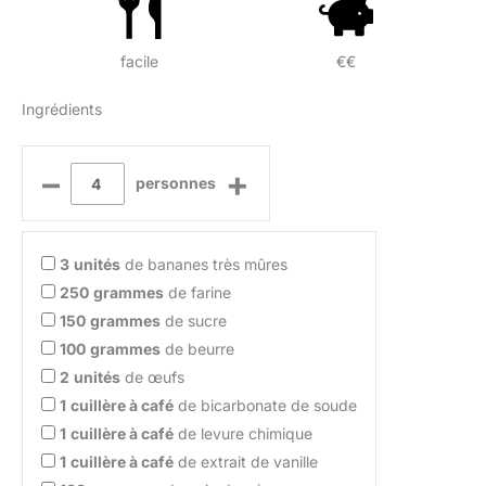
facile
€€
Ingrédients
–
+
personnes
3
unités
de bananes très mûres
250
grammes
de farine
150
grammes
de sucre
100
grammes
de beurre
2
unités
de œufs
1
cuillère à café
de bicarbonate de soude
1
cuillère à café
de levure chimique
1
cuillère à café
de extrait de vanille