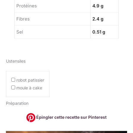
Protéines
4.9 g
Fibres
2.4 g
Sel
0.51 g
Ustensiles
robot patissier
moule à cake
Préparation
Épingler cette recette sur Pinterest