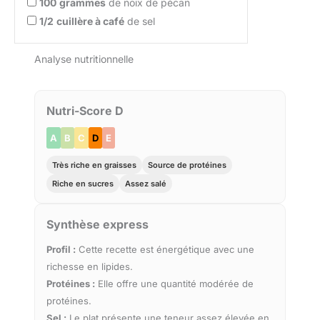
100
grammes
de noix de pécan
1/2
cuillère à café
de sel
Analyse nutritionnelle
Nutri-Score D
A
B
C
D
E
Très riche en graisses
Source de protéines
Riche en sucres
Assez salé
Synthèse express
Profil :
Cette recette est énergétique avec une
richesse en lipides.
Protéines :
Elle offre une quantité modérée de
protéines.
Sel :
Le plat présente une teneur assez élevée en