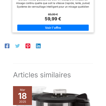
mixage continu quelle que soit la vitesse (rapide, lente, pulse)
Système de verrouillage intelligent pour un mixage quotidien
sans effort Technologie Air Cooling : système de
refroidissement par air du moteur Bol en verre de 1.75 L
69,99 €
résistant aux chocs thermiques (jusqu'à 80°C) Réparabilité 15
59,99 €
ans : engagement de réparabilité 15 ans au juste prix grâce à
notre réseau de 6200 réparateurs dans le monde, pour
contribuer à la protection de l'environnement et à la réduction
des déchets Fonction glace pilée efficace sans risque de
surcharger le moteur ou d'endommager le bol ; Ventouses sous
la base assurant la stabilité du blender Poignée ergonomique
et contours texturés du bouton de sélection pour un confort et
une facilité d'utilisation
Articles similaires
Mar
18
2025