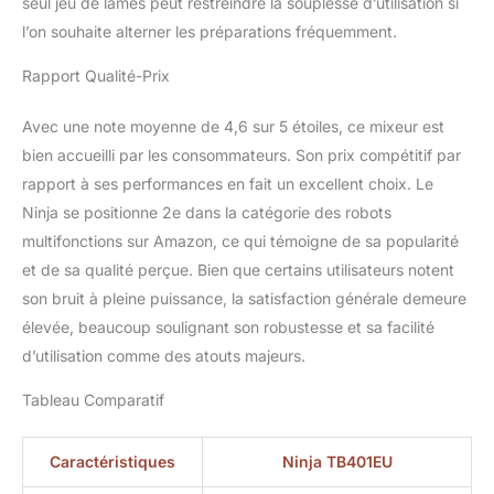
seul jeu de lames peut restreindre la souplesse d’utilisation si
dimensions sont : H :
l’on souhaite alterner les préparations fréquemment.
44,5 cm x L : 21 cm x P :
17,5 cm. Poids : 6,3 kg.
Rapport Qualité-Prix
Couleur : Noir
Avec une note moyenne de 4,6 sur 5 étoiles, ce mixeur est
bien accueilli par les consommateurs. Son prix compétitif par
rapport à ses performances en fait un excellent choix. Le
Ninja se positionne 2e dans la catégorie des robots
multifonctions sur Amazon, ce qui témoigne de sa popularité
et de sa qualité perçue. Bien que certains utilisateurs notent
son bruit à pleine puissance, la satisfaction générale demeure
élevée, beaucoup soulignant son robustesse et sa facilité
d’utilisation comme des atouts majeurs.
Tableau Comparatif
Caractéristiques
Ninja TB401EU