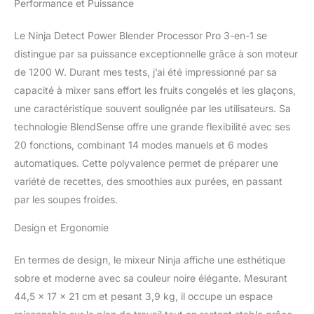
Performance et Puissance
Mixeur, robot ménager et
mixeur personnel peu
Le Ninja Detect Power Blender Processor Pro 3-en-1 se
encombrant. Préparez du
café glacé pour vos
distingue par sa puissance exceptionnelle grâce à son moteur
déplacements dans le
de 1200 W. Durant mes tests, j’ai été impressionné par sa
gobelet individuel.
capacité à mixer sans effort les fruits congelés et les glaçons,
Pétrissez de la pâte dans
une caractéristique souvent soulignée par les utilisateurs. Sa
le bol à mélanger ou des
technologie BlendSense offre une grande flexibilité avec ses
cocktails dans le grand
récipient CADRAN DE
20 fonctions, combinant 14 modes manuels et 6 modes
DÉTECTION : Le cadran
automatiques. Cette polyvalence permet de préparer une
facile à lire vous permet
variété de recettes, des smoothies aux purées, en passant
de contrôler entièrement
par les soupes froides.
le mixage, le hachage,
etc. Choisissez parmi 20
Design et Ergonomie
modes (14 manuels et 6
automatiques).
Comprend également un
En termes de design, le mixeur Ninja affiche une esthétique
minuteur et une
sobre et moderne avec sa couleur noire élégante. Mesurant
notification d'ajout de
44,5 x 17 x 21 cm et pesant 3,9 kg, il occupe un espace
liquide MODES AUTO,