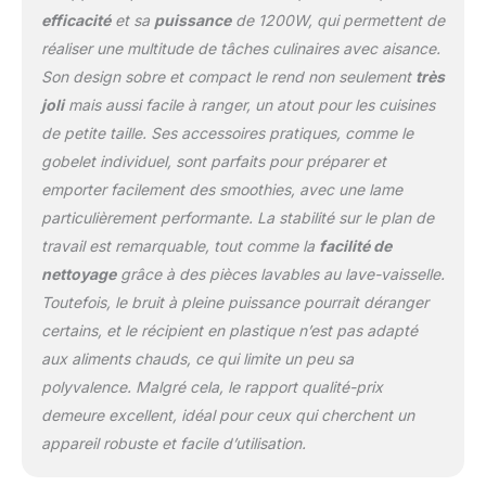
notification d'ajout de
efficacité
et sa
puissance
de 1200W, qui permettent de
liquide MODES AUTO,
réaliser une multitude de tâches culinaires avec aisance.
MANUEL et PRÉRÉGLÉ :
Son design sobre et compact le rend non seulement
très
Les mixeurs Ninja Detect
vous permettent de
joli
mais aussi facile à ranger, un atout pour les cuisines
prendre le contrôle de
de petite taille. Ses accessoires pratiques, comme le
votre cuisine. Profitez de
gobelet individuel, sont parfaits pour préparer et
la technologie
emporter facilement des smoothies, avec une lame
automatique
BlendSense, des 10
particulièrement performante. La stabilité sur le plan de
vitesses et des modes
travail est remarquable, tout comme la
facilité de
préréglés pratiques.
nettoyage
grâce à des pièces lavables au lave-vaisselle.
Inclus un guide de
Toutefois, le bruit à pleine puissance pourrait déranger
recettes INCLUS : Base
moteur 1200 W, récipient
certains, et le récipient en plastique n’est pas adapté
2L et couvercle (liquide
aux aliments chauds, ce qui limite un peu sa
max. 1,9L), bol de 1,8L
polyvalence. Malgré cela, le rapport qualité-prix
(remplissage max. 1,6L),
demeure excellent, idéal pour ceux qui cherchent un
gobelet 680 ml (liquide
appareil robuste et facile d’utilisation.
max. 644 ml), lame Ninja
à écraser/hacher, lame à