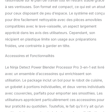
raisonnable sur le plan de travail tout en restant stable grâce
MANUEL et PRÉRÉGLÉ :
à ses ventouses. Son format est compact, ce qui est un atout
Les mixeurs Ninja Detect
vous permettent de
pour ceux disposant de peu d’espace. Le système est conçu
prendre le contrôle de
pour être facilement nettoyable avec des pièces amovibles
votre cuisine. Profitez de
compatibles avec le lave-vaisselle, un aspect largement
la technologie
apprécié dans les avis des utilisateurs. Cependant, son
automatique
BlendSense, des 10
récipient en plastique limite son usage aux préparations
vitesses et des modes
froides, une contrainte à garder en tête.
préréglés pratiques.
Inclus un guide de
Accessoires et Fonctionnalités
recettes INCLUS : Base
moteur 1200 W, récipient
Le Ninja Detect Power Blender Processor Pro 3-en-1 est livré
2L et couvercle (liquide
avec un ensemble d’accessoires qui enrichissent son
max. 1,9L), bol de 1,8L
utilisation. Le package inclut un bol pour le robot de cuisine,
(remplissage max. 1,6L),
gobelet 680 ml (liquide
un gobelet à portions individuelles, et deux verres individuels
max. 644 ml), lame Ninja
avec couvercles, parfaits pour emporter ses smoothies. Les
à écraser/hacher, lame à
utilisateurs apprécient particulièrement ces accessoires pour
hacher, lame à pâte, lame
leur praticité au quotidien. Toutefois, le fait qu’il n’y ait qu’un
à trancher/émincer,
lames Hybrid Edge Les