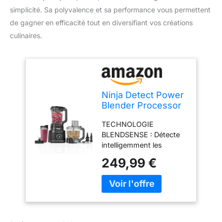
simplicité. Sa polyvalence et sa performance vous permettent
de gagner en efficacité tout en diversifiant vos créations
culinaires.
Ninja Detect Power
Blender Processor
Pro 3-en-1, mixeur
TECHNOLOGIE
1200W TB401EU
BLENDSENSE : Détecte
intelligemment les
ingrédients, la taille des
249,99 €
portions et la glace, puis
ajuste automatiquement
la vitesse, le temps et les
pulsations pour des
résultats parfaitement
lisses 3 APPAREILS EN 1 :