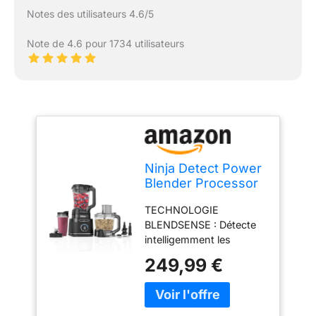
Notes des utilisateurs 4.6/5
Note de 4.6 pour 1734 utilisateurs
Ninja Detect Power
Blender Processor
Pro 3-en-1, mixeur
TECHNOLOGIE
1200W TB401EU
BLENDSENSE : Détecte
intelligemment les
ingrédients, la taille des
249,99 €
portions et la glace, puis
ajuste automatiquement
la vitesse, le temps et les
pulsations pour des