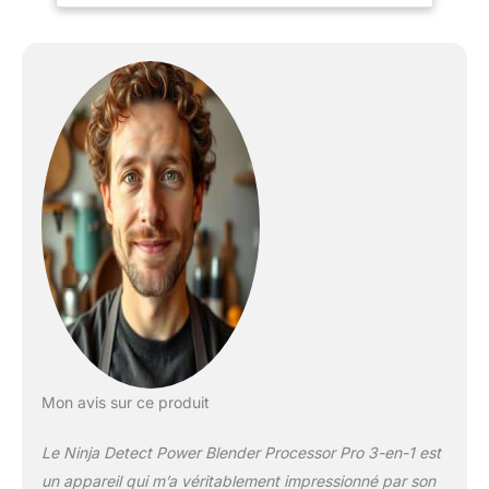
résultats parfaitement
lisses 3 APPAREILS EN 1 :
Mixeur, robot ménager et
mixeur personnel peu
encombrant. Préparez du
café glacé pour vos
déplacements dans le
gobelet individuel.
Pétrissez de la pâte dans
le bol à mélanger ou des
cocktails dans le grand
récipient CADRAN DE
DÉTECTION : Le cadran
facile à lire vous permet
de contrôler entièrement
le mixage, le hachage,
etc. Choisissez parmi 20
Mon avis sur ce produit
modes (14 manuels et 6
automatiques).
Le Ninja Detect Power Blender Processor Pro 3-en-1 est
Comprend également un
minuteur et une
un appareil qui m’a véritablement impressionné par son