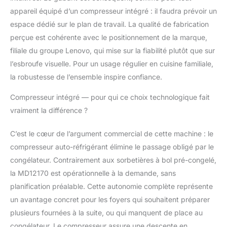
glace préférée par
appareil équipé d’un compresseur intégré : il faudra prévoir un
l'ouverture. Commande
espace dédié sur le plan de travail. La qualité de fabrication
tactile : grâce à l'écran
perçue est cohérente avec le positionnement de la marque,
LCD et au panneau de
filiale du groupe Lenovo, qui mise sur la fiabilité plutôt que sur
commande tactile,
vous contrôlez
l’esbroufe visuelle. Pour un usage régulier en cuisine familiale,
toujours avec précision
la robustesse de l’ensemble inspire confiance.
la machine à glaçons et
ses modes de
Compresseur intégré — pour qui ce choix technologique fait
fonctionnement.
vraiment la différence ?
Comprend : Machine à
glaçons MD18883,
C’est le cœur de l’argument commercial de cette machine : le
cuillère à glace, gobelet
compresseur auto-réfrigérant élimine le passage obligé par le
doseur
congélateur. Contrairement aux sorbetières à bol pré-congelé,
la MD12170 est opérationnelle à la demande, sans
planification préalable. Cette autonomie complète représente
un avantage concret pour les foyers qui souhaitent préparer
plusieurs fournées à la suite, ou qui manquent de place au
congélateur. Le compresseur assure une descente en