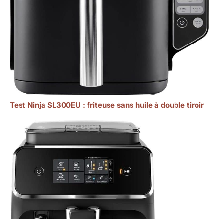
Test Ninja SL300EU : friteuse sans huile à double tiroir