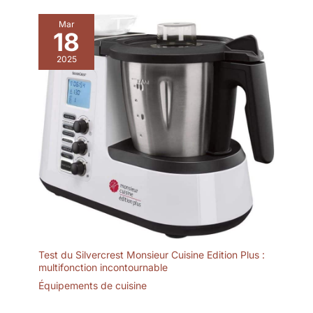
capacité et design compact】
et assistance】Azmsary offre une garantie d'un an, une
Avec une capacité de 2 litres,
garantie satisfait ou remboursé de 30 jours et une assistance
Mar
cette machine à granita est
technique à vie – pour un achat sûr, fiable et sans souci.
18
parfaite pour la maison, les
fêtes ou le bureau. Compacte
(39,8 × 19 × 40,7 cm), elle
2025
s’intègre partout. Elle permet de
préparer jusqu’à 8 verres de
boissons glacées ou 12 cornets
de glace grâce à cette machine
à glace et sorbetière
polyvalente. Une excellente
machine a slush pour toutes les
occasions. 【Conservation du
froid 24h】De jour comme de
nuit, que ce soit pour une soirée
cinéma chaleureuse, une fête
dans le jardin ou une longue
célébration, cette machine à
granité / slush machine permet
de garder vos boissons
parfaitement glacées et fraîches
jusqu’à 24 heures. Grâce à ses
performances, elle fonctionne
Test du Silvercrest Monsieur Cuisine Edition Plus :
comme une véritable machine
granita professionnelle et une
multifonction incontournable
machine a cocktail, assurant
Équipements de cuisine
une texture toujours idéale et
des boissons toujours
rafraîchissantes. Profitez à tout