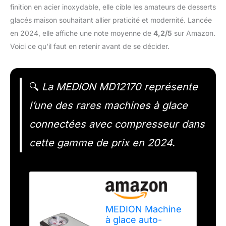
finition en acier inoxydable, elle cible les amateurs de desserts
glacés maison souhaitant allier praticité et modernité. Lancée
en 2024, elle affiche une note moyenne de
4,2/5
sur Amazon.
Voici ce qu’il faut en retenir avant de se décider.
🔍
La MEDION MD12170 représente
l’une des rares machines à glace
connectées avec compresseur dans
cette gamme de prix en 2024.
MEDION Machine
à glace auto-