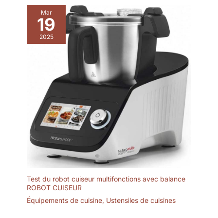
moment d’un délicieux granita
grâce à cette machine granita,
Mar
19
qui garantit une fraîcheur
longue durée. 【Conseil
important】Pour une expérience
2025
gustative optimale, nous
recommandons d’utiliser des
liquides contenant au moins 5%
de sucre et un taux d’alcool
compris entre 2,8% et 16%. Il
suffit d’appuyer sur un bouton
pour activer le mélange
uniforme à 360°, permettant de
préparer facilement vos
boissons glacées préférées à la
maison et de profiter
immédiatement d’un résultat
rafraîchissant et délicieux. Elle
est livrée avec une variété de
recettes de boissons et un
manuel d’utilisation, Si vous
rencontrez un problème lors de
l’utilisation, n’hésitez pas à
nous contacter ; nous nous
Test du robot cuiseur multifonctions avec balance
engageons à vous fournir une
solution rapide et satisfaisante.
ROBOT CUISEUR
Équipements de cuisine
,
Ustensiles de cuisines