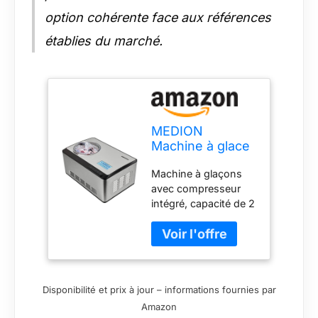
option cohérente face aux références
établies du marché.
MEDION
Machine à glace
auto-
Machine à glaçons
réfrigérante
avec compresseur
avec
intégré, capacité de 2
compresseur (2
l, bac à glaçons en
litres de glace,
aluminium, plage de
convient pour
température de -18°C
les crèmes
et -35°C, et panneau
glacées, les
de commande tactile
sorbets au
Disponibilité et prix à jour – informations fournies par
à capteurs Capacité
yaourt glacé, 180
Amazon
de 2 litres : le grand
watts, écran,