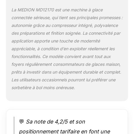
vous contrôlez
La MEDION MD12170 est une machine à glace
toujours avec
connectée sérieuse, qui tient ses principales promesses :
précision la machine
à glaçons et ses
autonomie grâce au compresseur intégré, polyvalence
modes de
des préparations et finition soignée. La connectivité par
fonctionnement.
application apporte une touche de modernité
Comprend : Machine
appréciable, à condition d’en exploiter réellement les
à glaçons MD18883,
cuillère à glace,
fonctionnalités. Ce modèle convient avant tout aux
gobelet doseur
foyers régulièrement consommateurs de glaces maison,
prêts à investir dans un équipement durable et complet.
Les utilisateurs occasionnels pourront lui préférer une
sorbetière à bol moins onéreuse.
💬
Sa note de 4,2/5 et son
positionnement tarifaire en font une