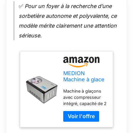
✅
Pour un foyer à la recherche d’une
sorbetière autonome et polyvalente, ce
modèle mérite clairement une attention
sérieuse.
MEDION
Machine à glace
auto-
Machine à glaçons
réfrigérante
avec compresseur
avec
intégré, capacité de 2
compresseur (2
l, bac à glaçons en
litres de glace,
aluminium, plage de
convient pour
température de -18°C
les crèmes
et -35°C, et panneau
glacées, les