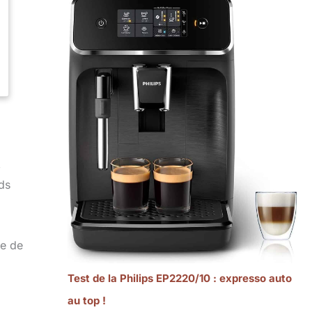
,
ds
ce de
Test de la Philips EP2220/10 : expresso auto
au top !