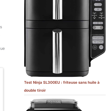
us
,
que
Test Ninja SL300EU : friteuse sans huile à
double tiroir