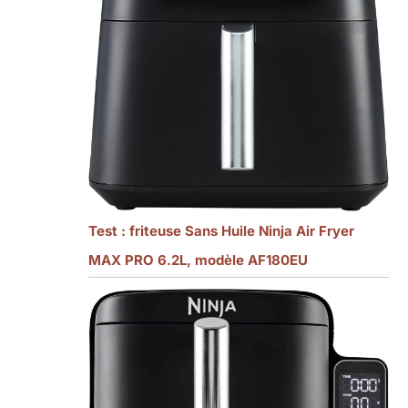
Test : friteuse Sans Huile Ninja Air Fryer
MAX PRO 6.2L, modèle AF180EU