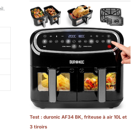
il.
Test : duronic AF34 BK, friteuse à air 10L et
3 tiroirs