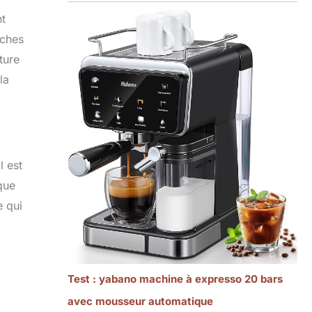
nt
âches
ture
la
l est
que
e qui
Test : yabano machine à expresso 20 bars
avec mousseur automatique