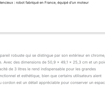
silencieux : robot fabriqué en France, équipé d’un moteur
r-silencieux et garanti 30 ans Accessoires de précision : acier
er, fabriqués à Thiers. Boîte de rangement compact des
 et inspirations : App gratuite avec +500 idées recettes
les à réaliser
reil robuste qui se distingue par son extérieur en chrome
e. Avec des dimensions de 50,9 x 49,1 x 25,3 cm et un poi
cité de 3 litres le rend indispensable pour les grandes
nctionnel et esthétique, bien que certains utilisateurs aient
 cordon est un détail appréciable pour conserver un espa