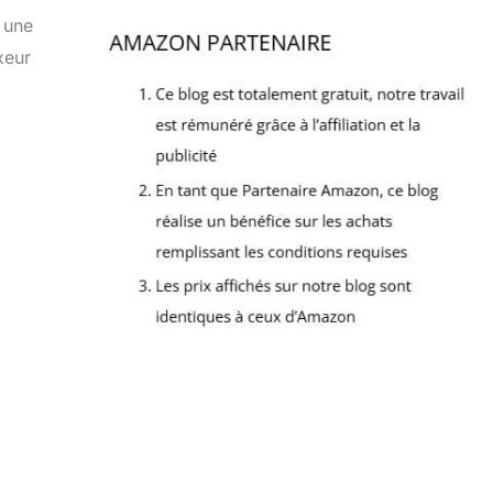
 une
xeur