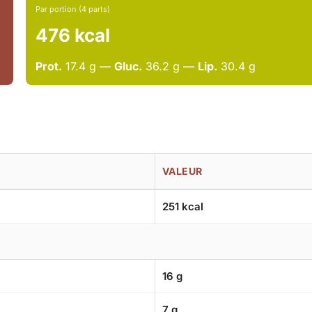
Par portion (4 parts)
476 kcal
Prot.
17.4 g —
Gluc.
36.2 g —
Lip.
30.4 g
VALEUR
251 kcal
16 g
7 g