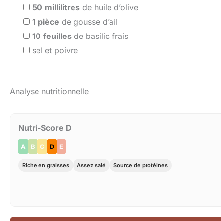
50
millilitres
de huile d’olive
1
pièce
de gousse d’ail
10
feuilles
de basilic frais
sel et poivre
Analyse nutritionnelle
Nutri-Score D
A
B
C
D
E
Riche en graisses
Assez salé
Source de protéines