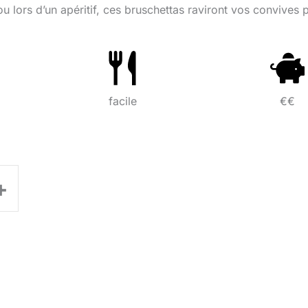
ou lors d’un apéritif, ces bruschettas raviront vos convives 
facile
€€
+