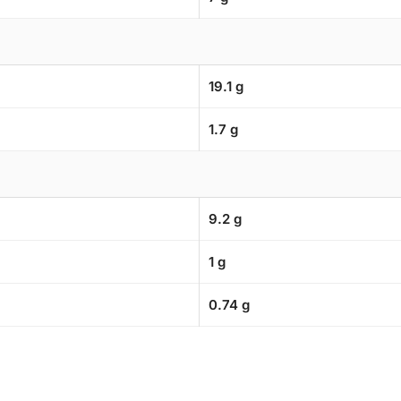
19.1 g
1.7 g
9.2 g
1 g
0.74 g