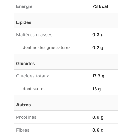
Énergie
73 kcal
Lipides
Matières grasses
0.3 g
dont acides gras saturés
0.2 g
Glucides
Glucides totaux
17.3 g
dont sucres
13 g
Autres
Protéines
0.9 g
Fibres
0.6 g