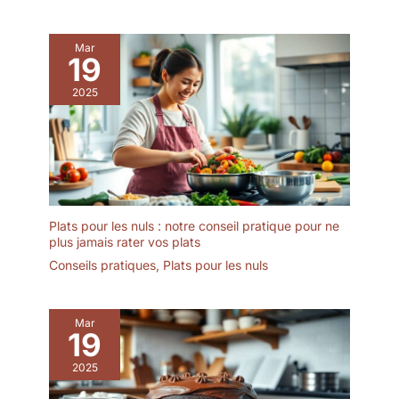
nettoyer et donc durable
et particulièrement doux
pour la peau. Design
Mar
19
mignon : la lime en verre
transparent est décorée
2025
d'un joli motif de chat
dans un autocollant
doming de haute qualité
– un accroche-regard
pour les enfants et un
beau cadeau de
naissance.
Plats pour les nuls : notre conseil pratique pour ne
plus jamais rater vos plats
Conseils pratiques
,
Plats pour les nuls
Mar
19
2025