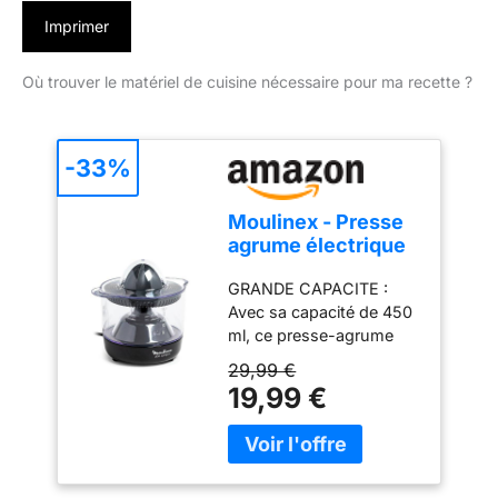
Imprimer
Où trouver le matériel de cuisine nécessaire pour ma recette ?
-33%
Moulinex - Presse
agrume électrique
Ultra Compact
GRANDE CAPACITE :
Double rotation
Avec sa capacité de 450
0.45 L
ml, ce presse-agrume
produit suffisamment de
29,99 €
jus pour remplir plusieurs
19,99 €
verres AUTO ON/OFF : Il
suffit d'appuyer sur le
cône pour que le
pressage commence