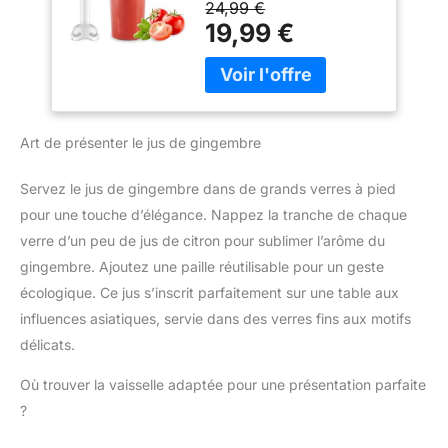
24,99 €
mélange lisse et
de 350 W et d'une seule
19,99 €
homogène, avec moins
vitesse pour des
d’éclaboussures et un
résultats parfaits sans
mixage plus rapide
effort, tout cela en
Accessoire polyvalent
appuyant sur un bouton
inclus : Le mixeur est
PIED ANTI-
livré avec un gobelet
Art de présenter le jus de gingembre
ECLABOUSSURES : Le
pratique pour mesurer et
pied antiéclaboussures
mixer directement les
évite les éclaboussures
Servez le jus de gingembre dans de grands verres à pied
ingrédients, simplifiant la
et les dégâts, pour une
pour une touche d’élégance. Nappez la tranche de chaque
préparation des repas
expérience plus propre et
Contenu de la livraison :
verre d’un peu de jus de citron pour sublimer l’arôme du
plus agréable DESIGN
Mixeur plongeant
gingembre. Ajoutez une paille réutilisable pour un geste
CONFORTABLE : Une
ErgoMixx 600 W avec 2
poignée ergonomique
écologique. Ce jus s’inscrit parfaitement sur une table aux
vitesses et gobelet
avec une prise en main
influences asiatiques, servie dans des verres fins aux motifs
doseur
texturée, pour
délicats.
expérience plus facile et
plus confortable, idéal
Où trouver la vaisselle adaptée pour une présentation parfaite
pour une utilisation
?
fréquente DURABLE : 2
lames Zelkrom qui