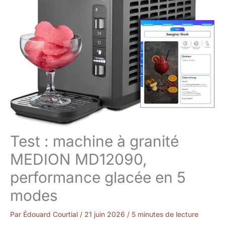
Test : machine à granité
MEDION MD12090,
performance glacée en 5
modes
Par
Édouard Courtial
/
21 juin 2026
/
5 minutes de lecture