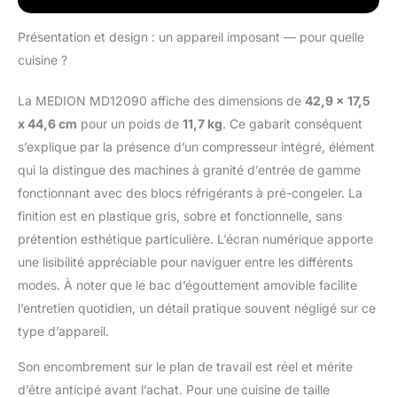
préférences grâce au
contrôle de la dureté –
Présentation et design : un appareil imposant — pour quelle
crémeux ou glacé, tout
cuisine ?
est possible.
PRÉPARATION RAPIDE :
La MEDION MD12090 affiche des dimensions de
42,9 x 17,5
réalisez des boissons
x 44,6 cm
pour un poids de
11,7 kg
. Ce gabarit conséquent
glacées
rafraîchissantes en
s’explique par la présence d’un compresseur intégré, élément
seulement 30 à 60
qui la distingue des machines à granité d’entrée de gamme
minutes grâce à un
fonctionnant avec des blocs réfrigérants à pré-congeler. La
refroidissement
finition est en plastique gris, sobre et fonctionnelle, sans
efficace par
compresseur – parfait
prétention esthétique particulière. L’écran numérique apporte
pour les envies
une lisibilité appréciable pour naviguer entre les différents
spontanées.
modes. À noter que le bac d’égouttement amovible facilite
UTILISATION
l’entretien quotidien, un détail pratique souvent négligé sur ce
INTUITIVE : symboles
type d’appareil.
tactiles lumineux,
réservoir amovible avec
Son encombrement sur le plan de travail est réel et mérite
ouverture de
remplissage et
d’être anticipé avant l’achat. Pour une cuisine de taille