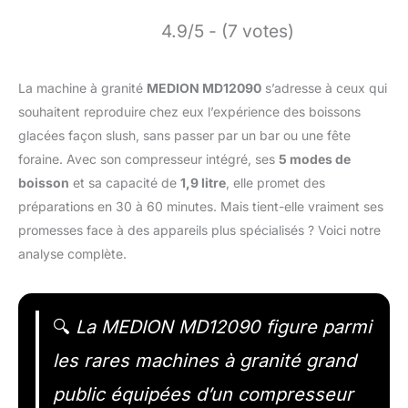
4.9/5 - (7 votes)
La machine à granité
MEDION MD12090
s’adresse à ceux qui
souhaitent reproduire chez eux l’expérience des boissons
glacées façon slush, sans passer par un bar ou une fête
foraine. Avec son compresseur intégré, ses
5 modes de
boisson
et sa capacité de
1,9 litre
, elle promet des
préparations en 30 à 60 minutes. Mais tient-elle vraiment ses
promesses face à des appareils plus spécialisés ? Voici notre
analyse complète.
🔍
La MEDION MD12090 figure parmi
les rares machines à granité grand
public équipées d’un compresseur