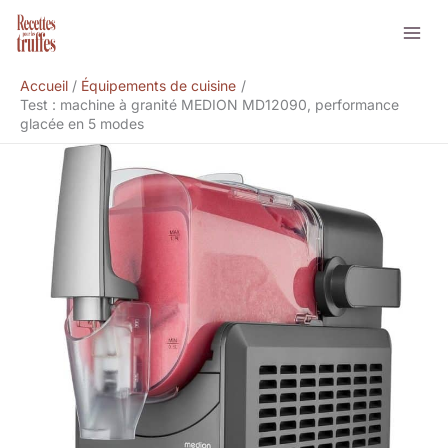
Aller
Rechercher
au
contenu
Accueil
Équipements de cuisine
Test : machine à granité MEDION MD12090, performance
glacée en 5 modes