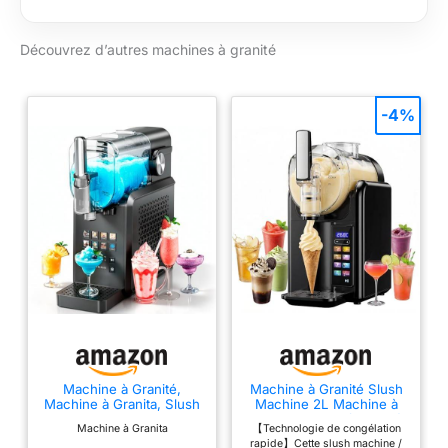
vos préférences
MD12090)
grâce au contrôle de
Découvrez d’autres machines à granité
la dureté – crémeux
ou glacé, tout est
possible.
PRÉPARATION
-4%
RAPIDE : réalisez des
boissons glacées
rafraîchissantes en
seulement 30 à 60
minutes grâce à un
refroidissement
efficace par
compresseur – parfait
pour les envies
spontanées.
UTILISATION
INTUITIVE :
symboles tactiles
Machine à Granité,
Machine à Granité Slush
Machine à Granita, Slush
Machine 2L Machine à
lumineux, réservoir
Machine sans Glace
Slush,machine à granité
amovible avec
Machine à Granita
【Technologie de congélation
avec écran LED, 7-in-1
rapide】Cette slush machine /