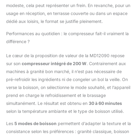
commande facile pour
modeste, cela peut représenter un frein. En revanche, pour un
une préparation simple.
usage en réception, en terrasse couverte ou dans un espace
NETTOYAGE FACILE :
dédié aux loisirs, le format se justifie pleinement.
fonction
autonettoyante
Performances au quotidien : le compresseur fait-il vraiment la
pratique, bac
différence ?
récupérateur et
réservoir amovible pour
un nettoyage rapide et
Le cœur de la proposition de valeur de la MD12090 repose
hygiénique.
sur son
compresseur intégré de 200 W
. Contrairement aux
machines à granité bon marché, il n’est pas nécessaire de
pré-refroidir les ingrédients ni de congeler un bol la veille. On
verse la boisson, on sélectionne le mode souhaité, et l’appareil
prend en charge le refroidissement et le brassage
simultanément. Le résultat est obtenu en
30 à 60 minutes
selon la température ambiante et le type de boisson utilisé.
Les
5 modes de boisson
permettent d’adapter la texture et la
consistance selon les préférences : granité classique, boisson