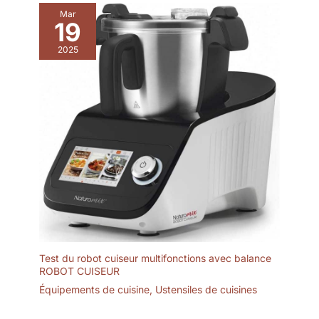
moment d’un délicieux granita
grâce à cette machine granita,
Mar
19
qui garantit une fraîcheur
longue durée. 【Conseil
important】Pour une expérience
2025
gustative optimale, nous
recommandons d’utiliser des
liquides contenant au moins 5%
de sucre et un taux d’alcool
compris entre 2,8% et 16%. Il
suffit d’appuyer sur un bouton
pour activer le mélange
uniforme à 360°, permettant de
préparer facilement vos
boissons glacées préférées à la
maison et de profiter
immédiatement d’un résultat
rafraîchissant et délicieux. Elle
est livrée avec une variété de
recettes de boissons et un
manuel d’utilisation, Si vous
rencontrez un problème lors de
l’utilisation, n’hésitez pas à
nous contacter ; nous nous
Test du robot cuiseur multifonctions avec balance
engageons à vous fournir une
solution rapide et satisfaisante.
ROBOT CUISEUR
Équipements de cuisine
,
Ustensiles de cuisines