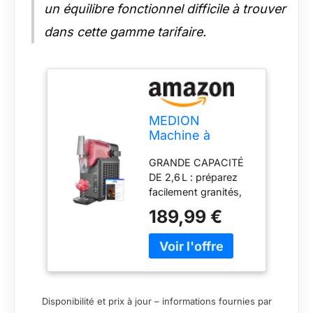
un équilibre fonctionnel difficile à trouver
dans cette gamme tarifaire.
MEDION
Machine à
granité
GRANDE CAPACITÉ
(boissons
DE 2,6 L : préparez
glacées,
facilement granités,
capacité 2,6 L,
cocktails, milkshakes
réservoir 1,9 L,
189,99 €
ou cafés glacés à la
slush machine
maison, en famille,
pour boissons, 5
entre amis ou pour
modes de
vos fêtes – idéal par
boisson,
temps chaud. 5
machine a glace,
PROGRAMMES
préparation en
Disponibilité et prix à jour – informations fournies par
PRÉDÉFINIS : ajustez
30–60 min,