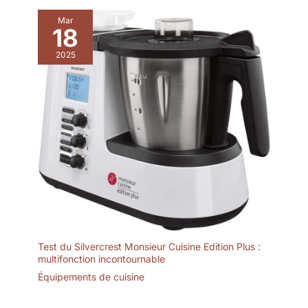
domestique, elle est livrée avec son livret de recettes. La
Avec une capacité de 2 litres,
capacité réelle de la cuve est de 2 L. Les repères de 2 L
Mar
cette machine à granita est
(boissons fraîches) et 1,5 L (granités) gravés sur la cuve
18
parfaite pour la maison, les
indiquent le niveau de remplissage maximal recommandé
fêtes ou le bureau. Compacte
Nettoyage facile : Cette machine à boissons givrées dispose
(39,8 × 19 × 40,7 cm), elle
2025
d'un mode de nettoyage automatique pour un entretien
s’intègre partout. Elle permet de
simplifié. Pour un nettoyage en profondeur, il suffit de
préparer jusqu’à 8 verres de
déverrouiller la poignée arrière, de retirer la cuve ainsi que les
boissons glacées ou 12 cornets
pièces, puis de les rincer à l'eau ou de les placer au lave-
de glace grâce à cette machine
vaisselle. Elle intègre également un bac d'égouttage amovible
à glace et sorbetière
dans la partie inférieure, pour plus de praticité
polyvalente. Une excellente
machine a slush pour toutes les
occasions. 【Conservation du
froid 24h】De jour comme de
nuit, que ce soit pour une soirée
cinéma chaleureuse, une fête
dans le jardin ou une longue
célébration, cette machine à
granité / slush machine permet
de garder vos boissons
parfaitement glacées et fraîches
jusqu’à 24 heures. Grâce à ses
performances, elle fonctionne
Test du Silvercrest Monsieur Cuisine Edition Plus :
comme une véritable machine
granita professionnelle et une
multifonction incontournable
machine a cocktail, assurant
Équipements de cuisine
une texture toujours idéale et
des boissons toujours
rafraîchissantes. Profitez à tout