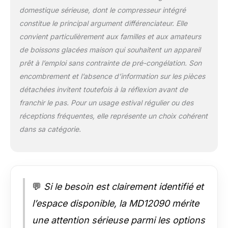
amovible avec
domestique sérieuse, dont le compresseur intégré
ouverture de
constitue le principal argument différenciateur. Elle
remplissage et
commande facile
convient particulièrement aux familles et aux amateurs
pour une préparation
de boissons glacées maison qui souhaitent un appareil
simple. NETTOYAGE
prêt à l’emploi sans contrainte de pré-congélation. Son
FACILE : fonction
encombrement et l’absence d’information sur les pièces
autonettoyante
détachées invitent toutefois à la réflexion avant de
pratique, bac
récupérateur et
franchir le pas. Pour un usage estival régulier ou des
réservoir amovible
réceptions fréquentes, elle représente un choix cohérent
pour un nettoyage
dans sa catégorie.
rapide et hygiénique.
💬
Si le besoin est clairement identifié et
l’espace disponible, la MD12090 mérite
une attention sérieuse parmi les options