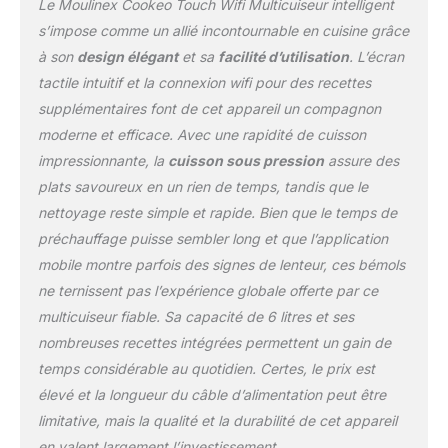
Le Moulinex Cookeo Touch Wifi Multicuiseur intelligent
TROUVEZ LA RECETTE
IDEALE : Recherchez des
s’impose comme un allié incontournable en cuisine grâce
recettes en fonction des
à son
design élégant
et sa
facilité d’utilisation
. L’écran
ingrédients présents
tactile intuitif et la connexion wifi pour des recettes
dans votre réfrigérateur
supplémentaires font de cet appareil un compagnon
ou utilisez les filtres
affichés à l’écran
moderne et efficace. Avec une rapidité de cuisson
REPARABILITE 15 ANS
impressionnante, la
cuisson sous pression
assure des
AU JUSTE PRIX :
plats savoureux en un rien de temps, tandis que le
engagement de
nettoyage reste simple et rapide. Bien que le temps de
réparabilité 15 ans au
juste prix grâce à notre
préchauffage puisse sembler long et que l’application
réseau de 6200
mobile montre parfois des signes de lenteur, ces bémols
réparateurs dans le
ne ternissent pas l’expérience globale offerte par ce
monde, pour contribuer
multicuiseur fiable. Sa capacité de 6 litres et ses
à la protection de
l’environnement et à la
nombreuses recettes intégrées permettent un gain de
réduction des déchets
temps considérable au quotidien. Certes, le prix est
GAGNEZ DU TEMPS :
élevé et la longueur du câble d’alimentation peut être
Pas besoin de mettre la
limitative, mais la qualité et la durabilité de cet appareil
main à la pâte : Cookeo
en valent largement l’investissement.
gère la cuisson pour