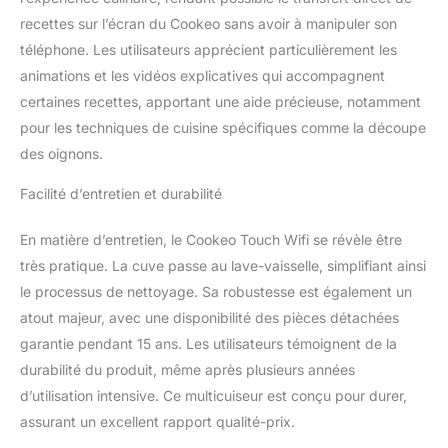
vous et relâche la
recettes sur l’écran du Cookeo sans avoir à manipuler son
pression
téléphone. Les utilisateurs apprécient particulièrement les
automatiquement
APPLICATION GRATUITE
animations et les vidéos explicatives qui accompagnent
EXCLUSIVE : Pour
certaines recettes, apportant une aide précieuse, notamment
encore plus d'inspiration,
pour les techniques de cuisine spécifiques comme la découpe
créer votre propre livre
des oignons.
de recettes, surveiller
votre cuisson à distance
Facilité d’entretien et durabilité
et partager des conseils
avec la communauté
En matière d’entretien, le Cookeo Touch Wifi se révèle être
GRANDE CAPACITE 6 L :
pour préparer des plats
très pratique. La cuve passe au lave-vaisselle, simplifiant ainsi
jusqu'à 6 personnes
le processus de nettoyage. Sa robustesse est également un
INCLUS : cuve
atout majeur, avec une disponibilité des pièces détachées
antiadhésive et panier
garantie pendant 15 ans. Les utilisateurs témoignent de la
vapeur compatibles lave-
vaisselle, moule à gâteau
durabilité du produit, même après plusieurs années
Cookeo pour de
d’utilisation intensive. Ce multicuiseur est conçu pour durer,
délicieux gâteaux légers
assurant un excellent rapport qualité-prix.
et moelleux