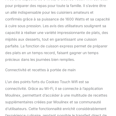
IDEALE : Recherchez des
pour préparer des repas pour toute la famille. Il s’avère être
recettes en fonction des
un allié indispensable pour les cuisiniers amateurs et
ingrédients présents
confirmés grâce à sa puissance de 1600 Watts et sa capacité
dans votre réfrigérateur
à cuire sous pression. Les avis des utilisateurs soulignent sa
ou utilisez les filtres
affichés à l’écran
capacité à réaliser une variété impressionnante de plats, des
REPARABILITE 15 ANS
mijotés aux desserts, tout en garantissant une cuisson
AU JUSTE PRIX :
parfaite. La fonction de cuisson express permet de préparer
engagement de
des plats en un temps record, faisant gagner un temps
réparabilité 15 ans au
juste prix grâce à notre
précieux dans les journées bien remplies.
réseau de 6200
réparateurs dans le
Connectivité et recettes à portée de main
monde, pour contribuer
à la protection de
L’un des points forts du Cookeo Touch Wifi est sa
l’environnement et à la
connectivité. Grâce au Wi-Fi, il se connecte à l’application
réduction des déchets
Moulinex, permettant d’accéder à une multitude de recettes
GAGNEZ DU TEMPS :
supplémentaires créées par Moulinex et sa communauté
Pas besoin de mettre la
main à la pâte : Cookeo
d’utilisateurs. Cette fonctionnalité enrichit considérablement
gère la cuisson pour
l’expérience culinaire, rendant possible le transfert direct de