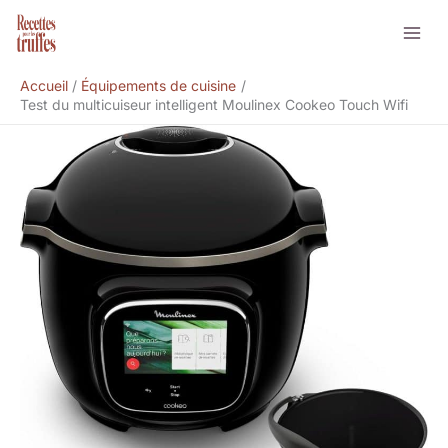
Aller
Rechercher
au
contenu
Accueil
Équipements de cuisine
Test du multicuiseur intelligent Moulinex Cookeo Touch Wifi