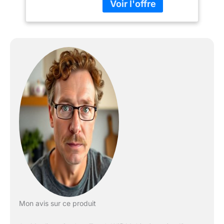
repas quotidiens
CUISINEZ EN TOUTE
SIMPLICITE : Laissez-
vous guider pour réussir
vos recettes, étape par
étape, grâce aux photos
et aux vidéos qui
s’affichent sur un grand
écran tactile inclinable
CUISINEZ RAPIDEMENT :
Découvrez plus de 100
recettes réalisables en
moins de 10 min, et 13
modes de cuisson dont
cuire sous pression très
rapidement (mode
express), cuire à la
vapeur (légumes), mijoter
(risotto), dorer ou cuire
Mon avis sur ce produit
lentement (viandes,
ragoûts) et réchauffer