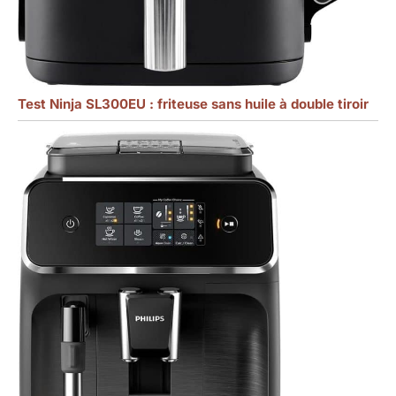
Test Ninja SL300EU : friteuse sans huile à double tiroir