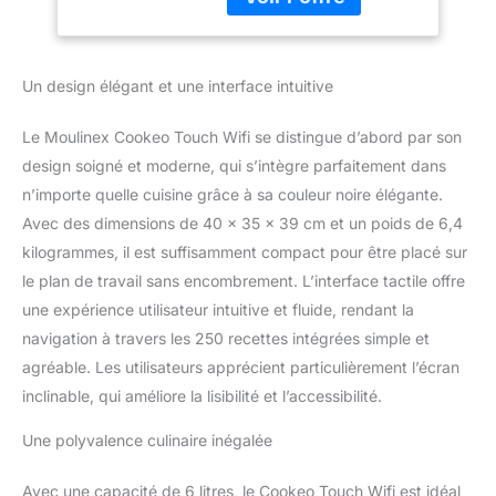
repas quotidiens
CUISINEZ EN TOUTE
SIMPLICITE : Laissez-
vous guider pour réussir
Un design élégant et une interface intuitive
vos recettes, étape par
étape, grâce aux photos
Le Moulinex Cookeo Touch Wifi se distingue d’abord par son
et aux vidéos qui
s’affichent sur un grand
design soigné et moderne, qui s’intègre parfaitement dans
écran tactile inclinable
n’importe quelle cuisine grâce à sa couleur noire élégante.
CUISINEZ RAPIDEMENT :
Avec des dimensions de 40 x 35 x 39 cm et un poids de 6,4
Découvrez plus de 100
kilogrammes, il est suffisamment compact pour être placé sur
recettes réalisables en
le plan de travail sans encombrement. L’interface tactile offre
moins de 10 min, et 13
modes de cuisson dont
une expérience utilisateur intuitive et fluide, rendant la
cuire sous pression très
navigation à travers les 250 recettes intégrées simple et
rapidement (mode
agréable. Les utilisateurs apprécient particulièrement l’écran
express), cuire à la
inclinable, qui améliore la lisibilité et l’accessibilité.
vapeur (légumes), mijoter
(risotto), dorer ou cuire
Une polyvalence culinaire inégalée
lentement (viandes,
ragoûts) et réchauffer
TROUVEZ LA RECETTE
Avec une capacité de 6 litres, le Cookeo Touch Wifi est idéal