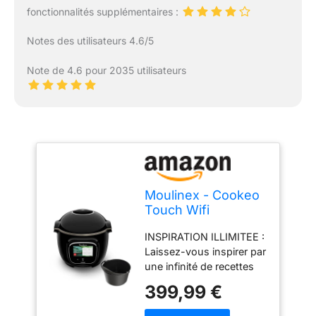
fonctionnalités supplémentaires :
Notes des utilisateurs 4.6/5
Note de 4.6 pour 2035 utilisateurs
Moulinex - Cookeo
Touch Wifi
Multicuiseur +
INSPIRATION ILLIMITEE :
moule gâteau - 6 L
Laissez-vous inspirer par
- Noir
une infinité de recettes
gratuites grâce à la
399,99 €
connexion WiFi, pour
une grande variété de