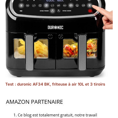
Test : duronic AF34 BK, friteuse à air 10L et 3 tiroirs