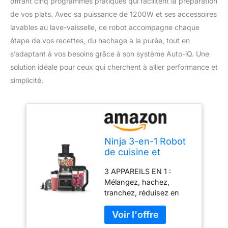
offrant cinq programmes pratiques qui facilitent la préparation
de vos plats. Avec sa puissance de 1200W et ses accessoires
lavables au lave-vaisselle, ce robot accompagne chaque
étape de vos recettes, du hachage à la purée, tout en
s’adaptant à vos besoins grâce à son système Auto-iQ. Une
solution idéale pour ceux qui cherchent à allier performance et
simplicité.
Ninja 3-en-1 Robot
de cuisine et
mixeur avec 5
3 APPAREILS EN 1 :
programmes: Mixer,
Mélangez, hachez,
Mixer Max, Hacher,
tranchez, réduisez en
Mélanger, Purée,
purée et mélangez tout.
Bol 1,8L, Cruche
Les programmes
2,1L, Tasse 700ml,
intelligents à touche
1200W, lavables au