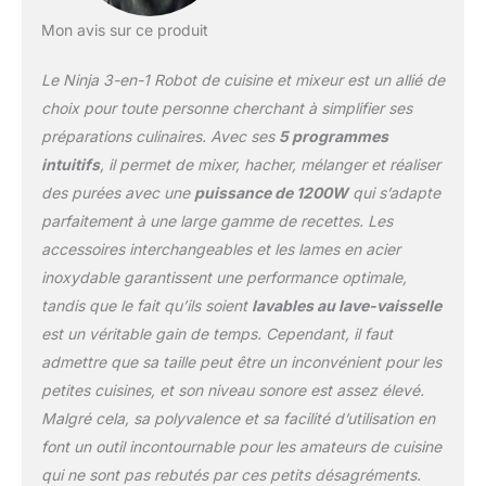
de tranchage
Mélangeurs à portions:
Mon avis sur ce produit
Pour les boissons
individuelles, ajoutez les
Le Ninja 3-en-1 Robot de cuisine et mixeur est un allié de
ingrédients dans le bol.
choix pour toute personne cherchant à simplifier ses
Pour les boissons en
préparations culinaires. Avec ses
5 programmes
portion individuelle,
intuitifs
, il permet de mixer, hacher, mélanger et réaliser
ajoutez les ingrédients
dans le gobelet 700 ml,
des purées avec une
puissance de 1200W
qui s’adapte
mixez d'une simple
parfaitement à une large gamme de recettes. Les
pression et ajoutez le
accessoires interchangeables et les lames en acier
couvercle
inoxydable garantissent une performance optimale,
TECHNOLOGIE DES
LAMES NINJA :
tandis que le fait qu’ils soient
lavables au lave-vaisselle
Entraînées par un
est un véritable gain de temps. Cependant, il faut
puissant moteur de 1200
admettre que sa taille peut être un inconvénient pour les
W, les lames durables
petites cuisines, et son niveau sonore est assez élevé.
Ninja sont conçues pour
durer et sont mises à
Malgré cela, sa polyvalence et sa facilité d’utilisation en
l'épreuve lors de 1000
font un outil incontournable pour les amateurs de cuisine
cycles de broyage de
qui ne sont pas rebutés par ces petits désagréments.
glace. Toutes les pièces