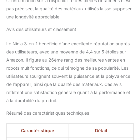
bol 1,8L, pichet 2,1L,
si l’information sur la disponibilité des pièces détachées n’est
gobelet 700ml, disque à
pas précisée, la qualité des matériaux utilisés laisse supposer
trancher/râper, outil à
une longévité appréciable.
pâte, lames de hachage,
lames d'extraction
Avis des utilisateurs et classement
empilées et lames
d'extraction Pro, guide
Le Ninja 3-en-1 bénéficie d’une excellente réputation auprès
de recettes DIMENSIONS
des utilisateurs, avec une moyenne de 4,4 sur 5 étoiles sur
: H47cm x L19cm x
P25cm (avec l'accessoire
Amazon. Il figure au 26ème rang des meilleures ventes en
du bol). Poids : 6,63 kg
robots multifonctions, ce qui témoigne de sa popularité. Les
(y compris les
utilisateurs soulignent souvent la puissance et la polyvalence
accessoires)
de l’appareil, ainsi que la qualité des matériaux. Ces avis
reflètent une satisfaction générale quant à la performance et
à la durabilité du produit.
Résumé des caractéristiques techniques
Caractéristique
Détail