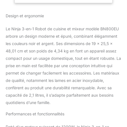
unique combinent des
lave-vaisselle,
modèles uniques
Auto-iQ, Noir
Design et ergonomie
d'impulsion, de pause et
BN800EU
de mélange pour faire le
travail à votre place
Le Ninja 3-en-1 Robot de cuisine et mixeur modèle BN800EU
ROBOT CULINAIRE
arbore un design moderne et épuré, combinant élégamment
PUISSANT : Préparez de
les couleurs noir et argent. Ses dimensions de 19 x 25,5 x
la pâte à pizza, à pain et
48,01 cm et son poids de 4,34 kg en font un appareil assez
à biscuits, des mélanges
à gâteau, des
compact pour un usage domestique, tout en étant robuste. La
hamburgers, des
prise en main est facilitée par une conception intuitive qui
salades, du fromage
permet de changer facilement les accessoires. Les matériaux
râpé, des légumes
de qualité, notamment les lames en acier inoxydable,
tranchés, et plus encore
avec la lame hachoir,
confèrent au produit une durabilité remarquable. Avec sa
l'outil à pâte, et le disque
capacité de 2,1 litres, il s’adapte parfaitement aux besoins
de tranchage
quotidiens d’une famille.
Mélangeurs à portions:
Pour les boissons
Performances et fonctionnalités
individuelles, ajoutez les
ingrédients dans le bol.
Doté d’un moteur puissant de 1200W, le Ninja 3-en-1 se