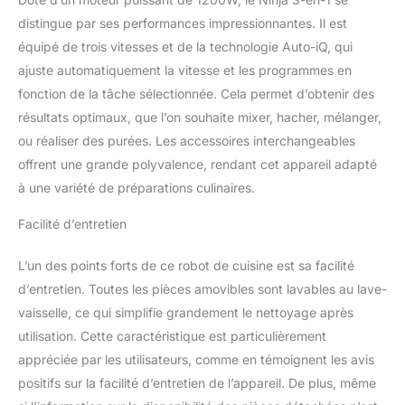
Pour les boissons en
distingue par ses performances impressionnantes. Il est
portion individuelle,
ajoutez les ingrédients
équipé de trois vitesses et de la technologie Auto-iQ, qui
dans le gobelet 700 ml,
ajuste automatiquement la vitesse et les programmes en
mixez d'une simple
fonction de la tâche sélectionnée. Cela permet d’obtenir des
pression et ajoutez le
résultats optimaux, que l’on souhaite mixer, hacher, mélanger,
couvercle
TECHNOLOGIE DES
ou réaliser des purées. Les accessoires interchangeables
LAMES NINJA :
offrent une grande polyvalence, rendant cet appareil adapté
Entraînées par un
à une variété de préparations culinaires.
puissant moteur de 1200
W, les lames durables
Facilité d’entretien
Ninja sont conçues pour
durer et sont mises à
L’un des points forts de ce robot de cuisine est sa facilité
l'épreuve lors de 1000
d’entretien. Toutes les pièces amovibles sont lavables au lave-
cycles de broyage de
glace. Toutes les pièces
vaisselle, ce qui simplifie grandement le nettoyage après
amovibles passent au
utilisation. Cette caractéristique est particulièrement
lave-vaisselle INCLUT:
appréciée par les utilisateurs, comme en témoignent les avis
Robot de cuisine 3-en-1
positifs sur la facilité d’entretien de l’appareil. De plus, même
(prise UE), base 1200W,