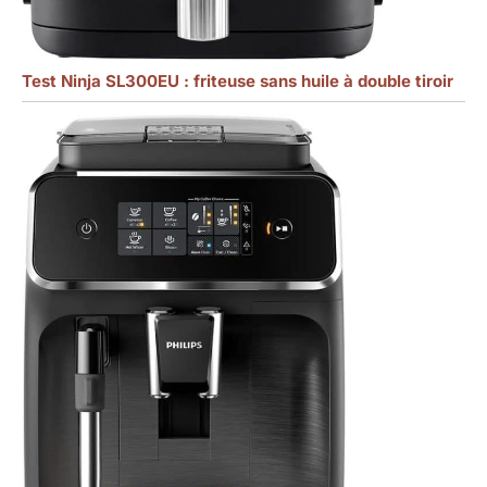
Test Ninja SL300EU : friteuse sans huile à double tiroir