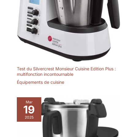
Test du Silvercrest Monsieur Cuisine Edition Plus :
multifonction incontournable
Équipements de cuisine
Mar
19
2025