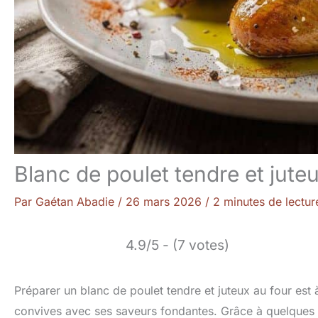
Blanc de poulet tendre et jute
Par
Gaétan Abadie
/
26 mars 2026
/
2 minutes de lectur
4.9/5 - (7 votes)
Préparer un blanc de poulet tendre et juteux au four est à
convives avec ses saveurs fondantes. Grâce à quelques a