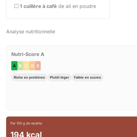
1
cuillère à café
de ail en poudre
Analyse nutritionnelle
Nutri-Score A
A
B
C
D
E
Riche en protéines
Plutôt léger
Faible en sucres
Par 100 g de recette
194 kcal