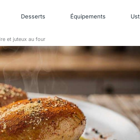
Desserts
Équipements
Ust
re et juteux au four