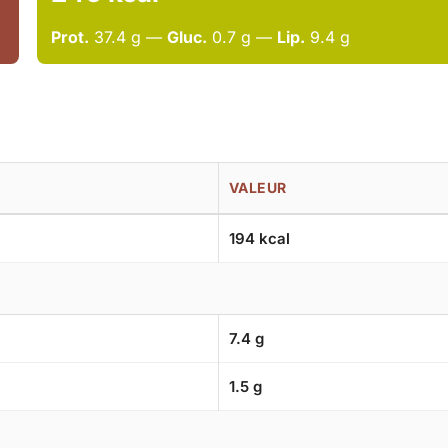
Prot.
37.4 g —
Gluc.
0.7 g —
Lip.
9.4 g
VALEUR
194 kcal
7.4 g
1.5 g