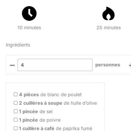
10 minutes
25 minutes
Ingrédients
–
personnes
4
pièces
de blanc de poulet
2
cuillères à soupe
de huile d’olive
1
pincée
de sel
1
pincée
de poivre
1
cuillère à café
de paprika fumé