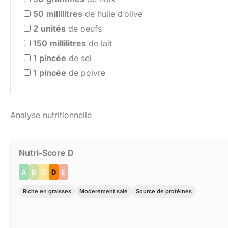
50
millilitres
de huile d’olive
2
unités
de oeufs
150
millilitres
de lait
1
pincée
de sel
1
pincée
de poivre
Analyse nutritionnelle
Nutri-Score D
A
B
C
D
E
Riche en graisses
Moderément salé
Source de protéines