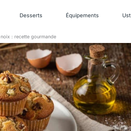
Desserts
Équipements
Ust
 noix : recette gourmande