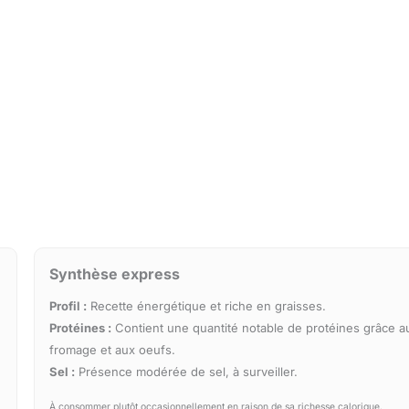
Synthèse express
Profil :
Recette énergétique et riche en graisses.
Protéines :
Contient une quantité notable de protéines grâce a
fromage et aux oeufs.
Sel :
Présence modérée de sel, à surveiller.
À consommer plutôt occasionnellement en raison de sa richesse calorique.