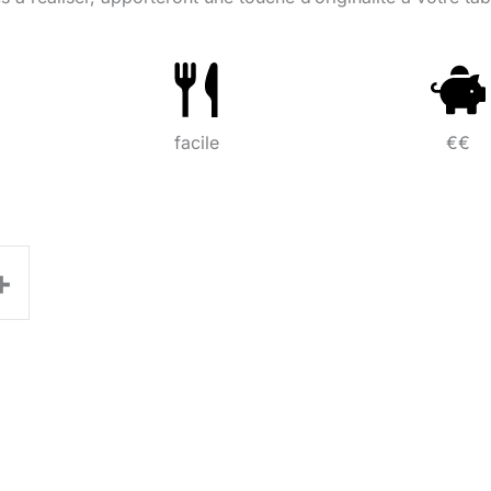
facile
€€
+