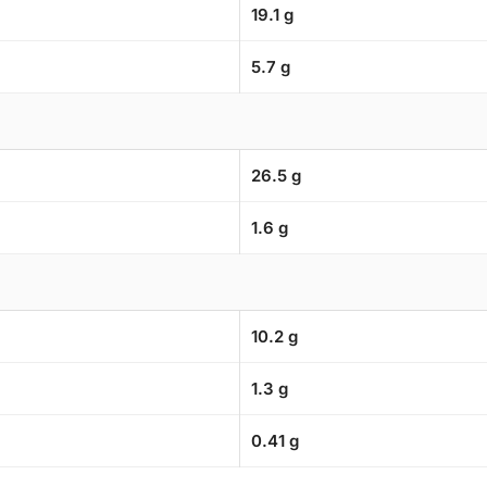
19.1 g
5.7 g
26.5 g
1.6 g
10.2 g
1.3 g
0.41 g