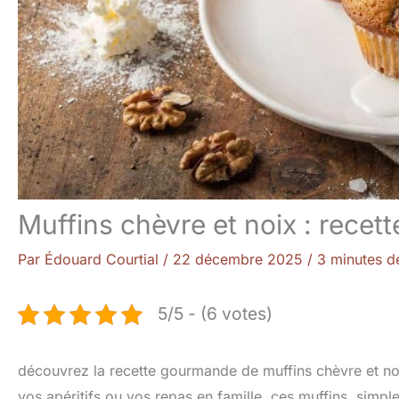
Muffins chèvre et noix : rece
Par
Édouard Courtial
/
22 décembre 2025
/
3 minutes de
5/5 - (6 votes)
découvrez la recette gourmande de muffins chèvre et noi
vos apéritifs ou vos repas en famille. ces muffins, simple