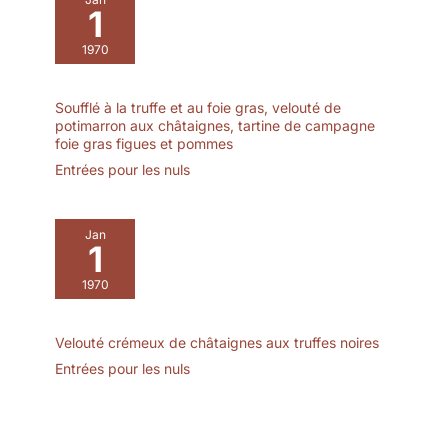
nettoyage facile à la main
1
ou au lave-vaisselle.
POUR TOUTES LES
1970
OCCASIONS - Qu'il
s'agisse de dîners
élégants, de repas
Soufflé à la truffe et au foie gras, velouté de
potimarron aux châtaignes, tartine de campagne
familiaux confortables ou
foie gras figues et pommes
de cérémonies festives,
Entrées pour les nuls
ce set de vaisselle 6
personnes s'adapte à
tous les événements.
Jan
1
1970
Velouté crémeux de châtaignes aux truffes noires
Entrées pour les nuls