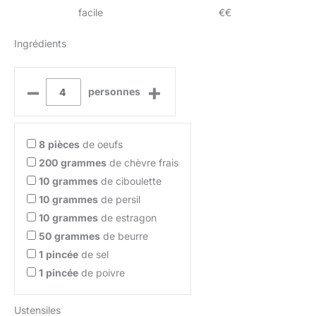
facile
€€
Ingrédients
–
+
personnes
8
pièces
de oeufs
200
grammes
de chèvre frais
10
grammes
de ciboulette
10
grammes
de persil
10
grammes
de estragon
50
grammes
de beurre
1
pincée
de sel
1
pincée
de poivre
Ustensiles