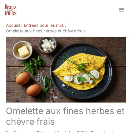
Aller
Rechercher
au
contenu
Accueil
Entrées pour les nuls
Omelette aux fines herbes et chèvre frais
Omelette aux fines herbes et
chèvre frais