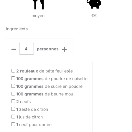
moyen
€€
Ingrédients
–
+
personnes
2
rouleaux
de pâte feuilletée
100
grammes
de poudre de noisette
100
grammes
de sucre en poudre
100
grammes
de beurre mou
2
oeufs
1
zeste de citron
1
jus de citron
1
oeuf pour dorure