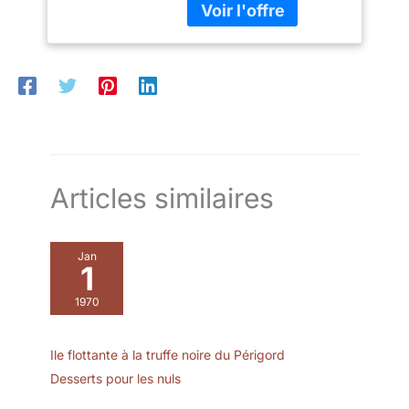
réversibles pour une
colis: 1.02 kilograms
utilisation polyvalente. Le
plateau comporte cinq
compartiments distincts
pour les collations, les
apéritifs, les salades et
les fruits, tandis que le
bol central est idéal pour
les sauces ou les
confitures. ✔[Grand
Articles similaires
couvercle transparent] :
le présentoir à gâteaux
est équipé d'un grand
couvercle transparent qui
Jan
1
vous permet de bien voir
les aliments à l'intérieur
1970
et qui empêche
efficacement la poussière
ou les insectes de
Ile flottante à la truffe noire du Périgord
tomber sur les aliments. Il
Desserts pour les nuls
est idéal pour le thé de
l'après-midi, les fêtes