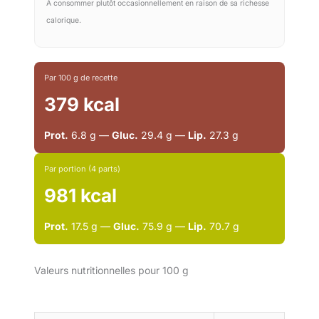
À consommer plutôt occasionnellement en raison de sa richesse
calorique.
Par 100 g de recette
379 kcal
Prot.
6.8 g —
Gluc.
29.4 g —
Lip.
27.3 g
Par portion (4 parts)
981 kcal
Prot.
17.5 g —
Gluc.
75.9 g —
Lip.
70.7 g
Valeurs nutritionnelles pour 100 g