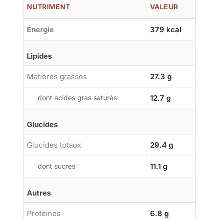
NUTRIMENT
VALEUR
Énergie
379 kcal
Lipides
Matières grasses
27.3 g
dont acides gras saturés
12.7 g
Glucides
Glucides totaux
29.4 g
dont sucres
11.1 g
Autres
Protéines
6.8 g