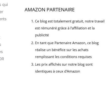
s qui
er
ents
t
s
es
VOR