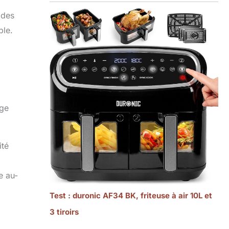
 des
ble.
age
ité
e au-
Test : duronic AF34 BK, friteuse à air 10L et
3 tiroirs