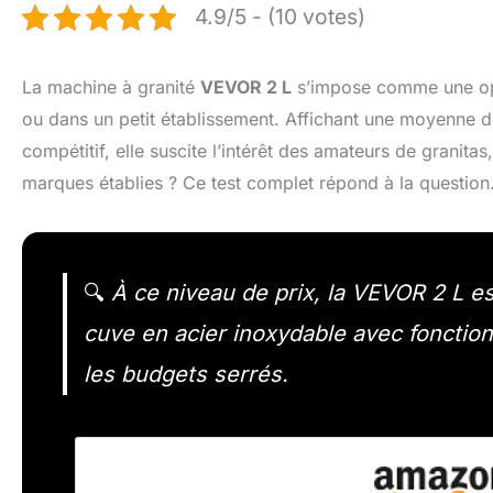
4.9/5 - (10 votes)
La machine à granité
VEVOR 2 L
s’impose comme une opt
ou dans un petit établissement. Affichant une moyenne 
compétitif, elle suscite l’intérêt des amateurs de granit
marques établies ? Ce test complet répond à la question
🔍
À ce niveau de prix, la VEVOR 2 L est
cuve en acier inoxydable avec foncti
les budgets serrés.