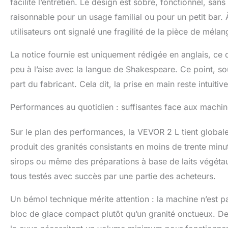
facilite l’entretien. Le design est sobre, fonctionnel, san
recettes et offr
raisonnable pour un usage familial ou pour un petit bar. 
sur le corps, s
utilisateurs ont signalé une fragilité de la pièce de mélan
liquides Facile
mode autonettoy
profondeur, il su
La notice fournie est uniquement rédigée en anglais, ce q
pièces, puis de 
peu à l’aise avec la langue de Shakespeare. Ce point, sou
elle est dotée 
part du fabricant. Cela dit, la prise en main reste intuiti
facile
Performances au quotidien : suffisantes face aux machi
Sur le plan des performances, la VEVOR 2 L tient globale
produit des granités consistants en moins de trente minute
sirops ou même des préparations à base de laits végét
tous testés avec succès par une partie des acheteurs.
Un bémol technique mérite attention : la machine n’est 
bloc de glace compact plutôt qu’un granité onctueux. De