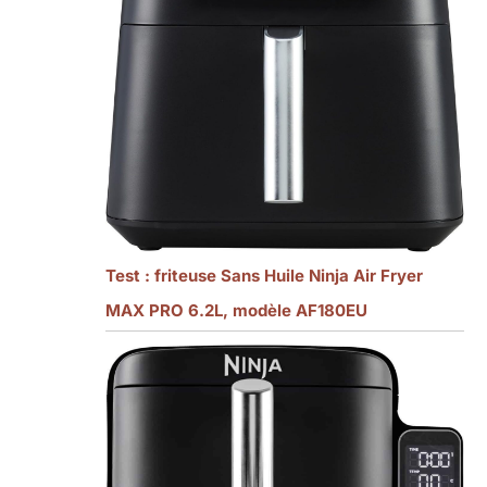
Test : friteuse Sans Huile Ninja Air Fryer
MAX PRO 6.2L, modèle AF180EU