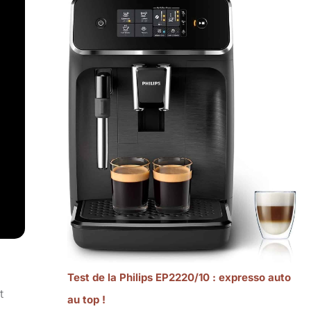
Test de la Philips EP2220/10 : expresso auto
t
au top !