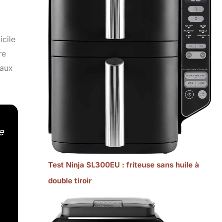
cile
re
 aux
e
Test Ninja SL300EU : friteuse sans huile à
double tiroir