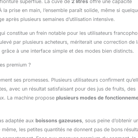
s fioriture superflue. La cuve de
2 litres
offre une capacité
e une capacité de 2,6 L (88 oz) avec un repère de 1,9 L (64 oz)
À la prise en main, l’ensemble paraît solide, même si quelq
oit la limite maximale recommandée pour le remplissage de
ge après plusieurs semaines d’utilisation intensive.
 à nettoyer : Cette machine à boissons glacées est dotée d'un
ant pour un entretien simplifié. Pour un nettoyage en
ffit de déverrouiller la poignée arrière, de retirer le corps et les
ui constitue un frein notable pour les utilisateurs francoph
les rincer à l'eau ou de les mettre au lave-vaisselle. De plus,
levé par plusieurs acheteurs, mériterait une correction de l
d'un bac d'égouttage amovible en bas pour un nettoyage plus
ve grâce à une interface simple et des modes bien distincts.
nes premium ?
ment ses promesses. Plusieurs utilisateurs confirment qu’el
s, avec un résultat satisfaisant pour des jus de fruits, des
aux. La machine propose
plusieurs modes de fonctionnem
pas adaptée aux
boissons gazeuses
, sous peine d’obtenir u
 même, les petites quantités ne donnent pas de bons résulta