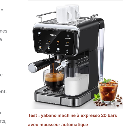
ues
ones
a
le
ent
,
n
Test : yabano machine à expresso 20 bars
ts,
avec mousseur automatique