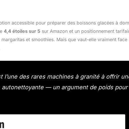
ion accessible pour préparer des boissons glacées à domi
de
4,4 étoiles sur 5
sur Amazon et un positionnement tarifai
as, margaritas et smoothies. Mais que vaut-elle vraiment face
.
 l’une des rares machines à granité à offrir un
on autonettoyante — un argument de poids pour