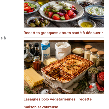
Recettes grecques: atouts santé à découvrir
s à
Lasagnes bolo végétariennes : recette
maison savoureuse