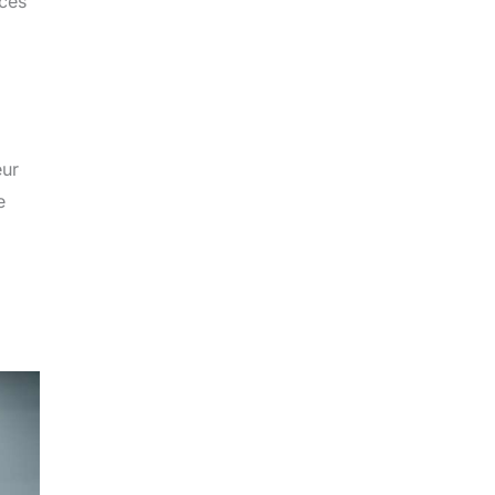
 ces
eur
e