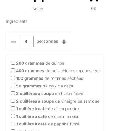
facile
€€
Ingrédients
–
+
personnes
200
grammes
de quinoa
400
grammes
de pois chiches en conserve
100
grammes
de tomates séchées
50
grammes
de noix de cajou
3
cuillères à soupe
de huile d’olive
2
cuillères à soupe
de vinaigre balsamique
1
cuillère à café
de ail en poudre
1
cuillère à café
de cumin moulu
1
cuillère à café
de paprika fumé