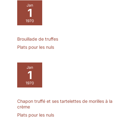
assiettes à pâtes sont
Design tourbillon
Jan
également très bien
1
moderne - Joli vernis
adaptées pour les
lisse des deux côtés -
1970
salades, les soupes, les
Teinte colorée élégante
ragoûts et plus encore.
et unique crée
Que ce soit pour un
simplement une
Brouillade de truffes
usage quotidien ou des
harmonie douce unique.
Plats pour les nuls
occasions spéciales, ils
【Artisanat intemporel et
montrent vos
décoration
compétences culinaires
exceptionnelle】Cette
et votre bon goût.
Jan
série combine un motif
1
【Polyvalent】Ces bols à
peint à la main délicat,
soupe UNICASA sont
1970
une finition
sûrs pour le micro-
exceptionnelle et de
ondes, le four, le lave-
multiples teintes colorées
vaisselle et le
Chapon truffé et ses tartelettes de morilles à la
pour créer une ambiance
crème
réfrigérateur. Que vous
fascinante. Parfait donne
souhaitiez réchauffer,
Plats pour les nuls
à votre table non
cuire ou conserver des
seulement un accroche-
aliments, ils répondent
regard absolu, mais
facilement à vos besoins
aussi une atmosphère
culinaires.