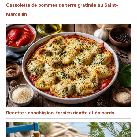
moderne et coloré,
Cassolette de pommes de terre gratinée au Saint-
parfait pour tous les
âges, les familles et les
Marcellin
amis. Emballage sûr et
solide.
Recette : conchiglioni farcies ricotta et épinards