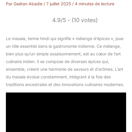
Par
Gaétan Abadie
/
7 juillet 2025
/
4 minutes de lecture
4.9/5 - (10 votes)
Le masala, terme hindi qui signifie « mélange d’épices », joue
un rôle essentiel dans la gastronomie indienne. Ce mélange,
bien plus qu’un simple assaisonnement, est au cœur de l’art
culinaire indien. Il se compose de diverses épices qui,
ensemble, créent une harmonie de saveurs et d’arômes. L’art
du masala évolue constamment, intégrant à la fois des
traditions ancestrales et des innovations culinaires modernes.