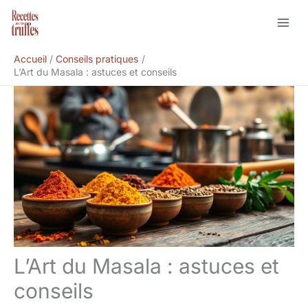
Aller
Rechercher
au
contenu
Accueil
Conseils pratiques
L’Art du Masala : astuces et conseils
L’Art du Masala : astuces et
conseils