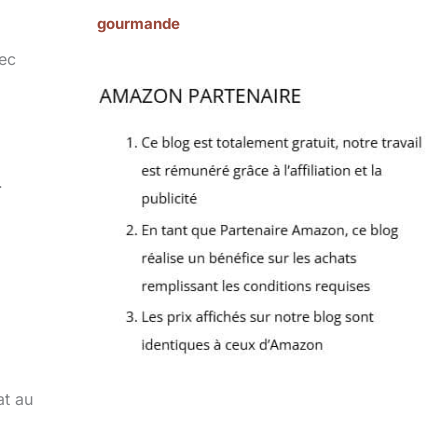
gourmande
vec
.
at au