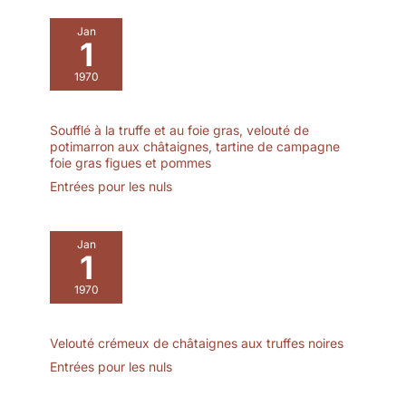
aliments, passez du salé
Jan
au sucré sans problème !
1
QUALITÉ SUPÉRIEURE :
Fabriqués en France,
1970
nos bols sont conçus en
verre borosilicate,
résistants aux
Soufflé à la truffe et au foie gras, velouté de
potimarron aux châtaignes, tartine de campagne
températures de -40°C à
foie gras figues et pommes
+300°C et aux chocs
Entrées pour les nuls
thermiques jusqu’à
220°C. UTILISATION
FACILE : Nos lots de 3
bols Pyrex sont
Jan
1
empilables et
emboîtables pour un
1970
gain de place maximal.
Nos couvercles sont
munis d'une zone
Velouté crémeux de châtaignes aux truffes noires
d'écriture pratique, vous
Entrées pour les nuls
permettant de noter
facilement les