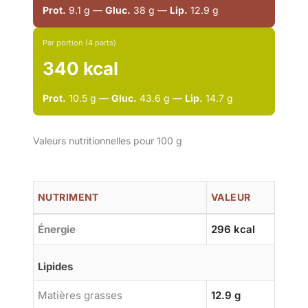
Prot.
9.1 g —
Gluc.
38 g —
Lip.
12.9 g
Par portion (4 parts)
340 kcal
Prot.
10.5 g —
Gluc.
43.6 g —
Lip.
14.7 g
Valeurs nutritionnelles pour 100 g
NUTRIMENT
VALEUR
Énergie
296 kcal
Lipides
Matières grasses
12.9 g