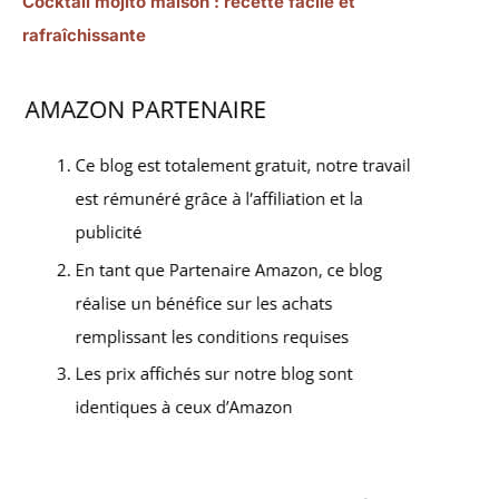
Cocktail mojito maison : recette facile et
rafraîchissante