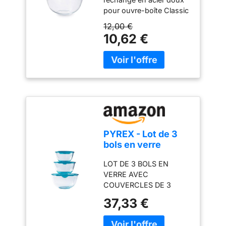
Blanc, 2 L 1040933
pour ouvre-boîte Classic
R & EZ21 25 mm Produit
12,00 €
de haute qualité Durable
10,62 €
Pyrex
PYREX - Lot de 3
bols en verre
résistants avec
LOT DE 3 BOLS EN
couvercle - 0,5L -
VERRE AVEC
1L - 2L - Couvercles
COUVERCLES DE 3
ergonomiques -
CONTENANCES : 0,5L
Made in France
37,33 €
(∅14 cm) - 1L (∅17 cm) -
2L (∅21 cm) CONVIENT