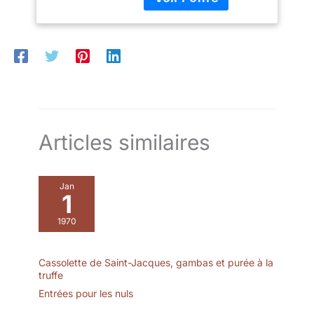
POUR DE MULTIPLES
PRÉPARATIONS
CULINAIRES : Mariner de
la viande, pétrir une pâte
à pizza, laisser reposer
une pâte à pain… Nos
bols Pyrex sont adaptés
à toutes vos
préparations ! DOUBLE
UTILISATION : Comme
Articles similaires
ustensile de préparation
(mélanger des
ingrédients, mariner,
Jan
pétrir) et comme boîte de
1
stockage/transport (au
1970
réfrigérateur, au
congélateur ou comme
lunchbox pour vos
Cassolette de Saint-Jacques, gambas et purée à la
déjeuners à l’extérieur).
truffe
MATÉRIAU NON
Entrées pour les nuls
POREUX : Le verre ne
retient pas le goût des