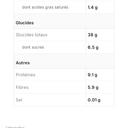
dont acides gras saturés
1.4 g
Glucides
Glucides totaux
38 g
dont sucres
6.5 g
Autres
Protéines
9.1 g
Fibres
5.9 g
Sel
0.01 g
Ustensiles