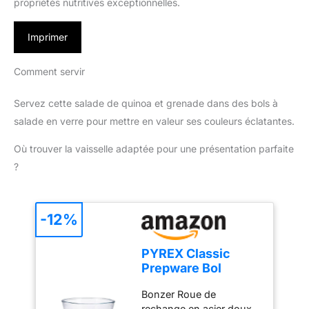
propriétés nutritives exceptionnelles.
Imprimer
Comment servir
Servez cette salade de quinoa et grenade dans des bols à
salade en verre pour mettre en valeur ses couleurs éclatantes.
Où trouver la vaisselle adaptée pour une présentation parfaite
?
-12%
PYREX Classic
Prepware Bol
mélangeur en verre
Bonzer Roue de
haute résistance,
rechange en acier doux