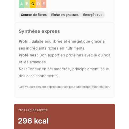
A
B
C
D
E
Source de fibres
Riche en graisses
Énergétique
Synthèse express
Profil :
Salade équilibrée et énergétique grâce à
ses ingrédients riches en nutriments.
Protéines :
Bon apport en protéines avec le quinoa
et les amandes.
Sel :
Teneur en sel modérée, principalement issue
des assaisonnements.
Ces valeurs restent approximatives pour une préparation maison.
Par 100 g de recette
296 kcal