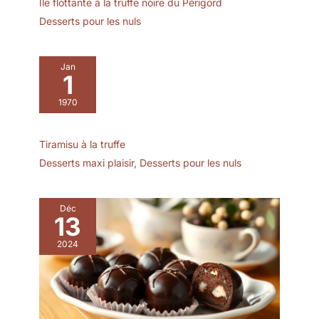
Ile flottante à la truffe noire du Périgord
professionnels de
Desserts pour les nuls
l’hôtellerie et de la
restauration sur Amazon
Business.
Jan
1
1970
Tiramisu à la truffe
Desserts maxi plaisir
,
Desserts pour les nuls
Déc
13
2024