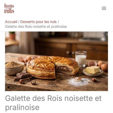
Aller
Rechercher
au
contenu
Accueil
Desserts pour les nuls
Galette des Rois noisette et pralinoise
Galette des Rois noisette et
pralinoise