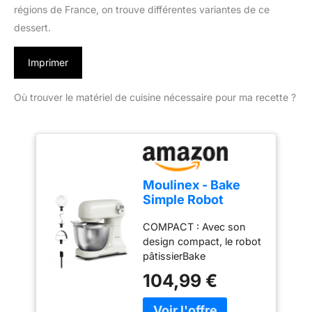
régions de France, on trouve différentes variantes de ce
dessert.
Imprimer
Où trouver le matériel de cuisine nécessaire pour ma recette ?
Moulinex - Bake
Simple Robot
Pâtissier compact
COMPACT : Avec son
fouet, batteur et
design compact, le robot
crochet
pâtissierBake
Simples'adapte
104,99 €
parfaitement à toutes les
cuisines - sataillen'est