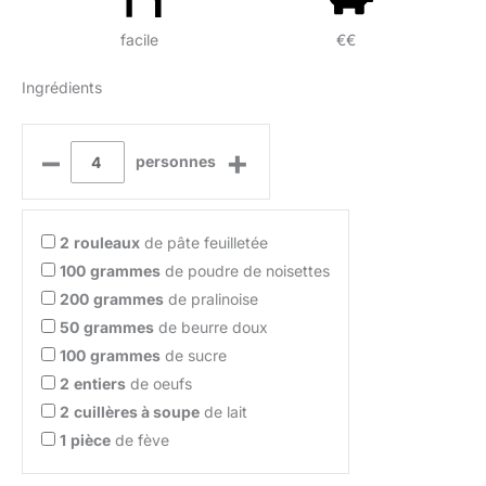
facile
€€
Ingrédients
–
+
personnes
2
rouleaux
de pâte feuilletée
100
grammes
de poudre de noisettes
200
grammes
de pralinoise
50
grammes
de beurre doux
100
grammes
de sucre
2
entiers
de oeufs
2
cuillères à soupe
de lait
1
pièce
de fève