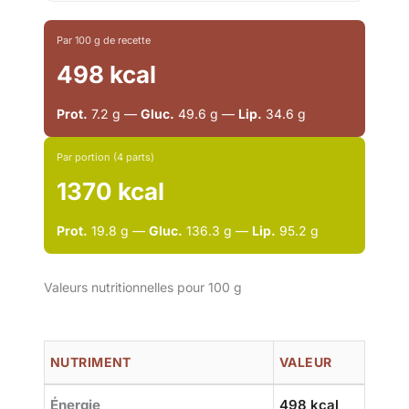
Par 100 g de recette
498 kcal
Prot.
7.2 g —
Gluc.
49.6 g —
Lip.
34.6 g
Par portion (4 parts)
1370 kcal
Prot.
19.8 g —
Gluc.
136.3 g —
Lip.
95.2 g
Valeurs nutritionnelles pour 100 g
NUTRIMENT
VALEUR
Énergie
498 kcal