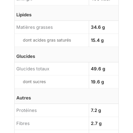
Lipides
Matières grasses
34.6 g
dont acides gras saturés
15.4 g
Glucides
Glucides totaux
49.6 g
dont sucres
19.6 g
Autres
Protéines
7.2 g
Fibres
2.7 g