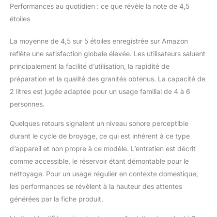
Performances au quotidien : ce que révèle la note de 4,5
automatique
AutoClean – Fini de
étoiles
savourer ? La fonction
AutoClean nettoie la
La moyenne de 4,5 sur 5 étoiles enregistrée sur Amazon
machine
reflète une satisfaction globale élevée. Les utilisateurs saluent
automatiquement.
principalement la facilité d’utilisation, la rapidité de
Ajoutez un peu d’eau,
préparation et la qualité des granités obtenus. La capacité de
appuyez sur Start et la
Seeger SuperSlush se
2 litres est jugée adaptée pour un usage familial de 4 à 6
nettoie toute seule.
personnes.
Hygiénique, pratique et
prête pour la prochaine
Quelques retours signalent un niveau sonore perceptible
tournée de boissons
durant le cycle de broyage, ce qui est inhérent à ce type
glacées.
d’appareil et non propre à ce modèle. L’entretien est décrit
comme accessible, le réservoir étant démontable pour le
nettoyage. Pour un usage régulier en contexte domestique,
les performances se révèlent à la hauteur des attentes
générées par la fiche produit.