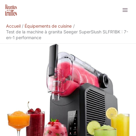
Aller
Rechercher
au
contenu
Accueil
Équipements de cuisine
Test de la machine à granita Seeger SuperSlush SLFR1BK : 7-
en-1 performance