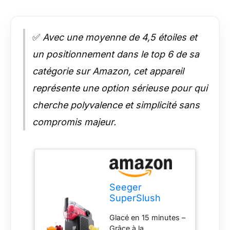
✅
Avec une moyenne de 4,5 étoiles et
un positionnement dans le top 6 de sa
catégorie sur Amazon, cet appareil
représente une option sérieuse pour qui
cherche polyvalence et simplicité sans
compromis majeur.
Seeger
SuperSlush
Machine a
Glacé en 15 minutes –
Granita, 7-in-1
Grâce à la