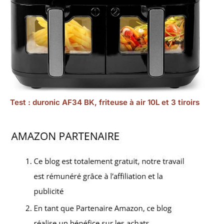
Test : duronic AF34 BK, friteuse à air 10L et 3 tiroirs