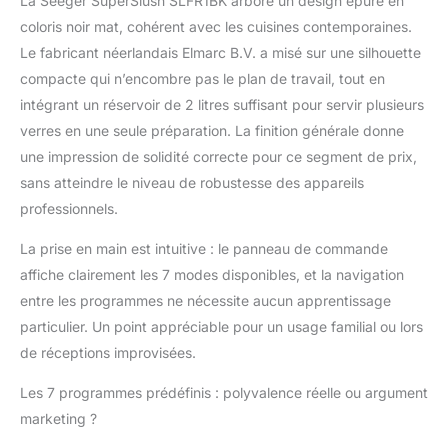
La Seeger SuperSlush SLFR1BK arbore un design épuré en
automatiques – Des
coloris noir mat, cohérent avec les cuisines contemporaines.
frappés crémeux aux
slushies alcoolisées en
Le fabricant néerlandais Elmarc B.V. a misé sur une silhouette
passant par les jus
compacte qui n’encombre pas le plan de travail, tout en
glacés : avec 7 modes
intégrant un réservoir de 2 litres suffisant pour servir plusieurs
IceBlend
verres en une seule préparation. La finition générale donne
préprogrammés et une
option Custom, créez
une impression de solidité correcte pour ce segment de prix,
la boisson idéale selon
sans atteindre le niveau de robustesse des appareils
vos envies. Donnez
professionnels.
libre cours à votre
créativité et
La prise en main est intuitive : le panneau de commande
transformez chaque
affiche clairement les 7 modes disponibles, et la navigation
moment en fête
entre les programmes ne nécessite aucun apprentissage
rafraîchissante.
Conservation jusqu’à 4
particulier. Un point appréciable pour un usage familial ou lors
heures – Grâce à sa
de réceptions improvisées.
fonction d’isolation
intelligente, vos
Les 7 programmes prédéfinis : polyvalence réelle ou argument
boissons restent
marketing ?
fraîches jusqu’à 4