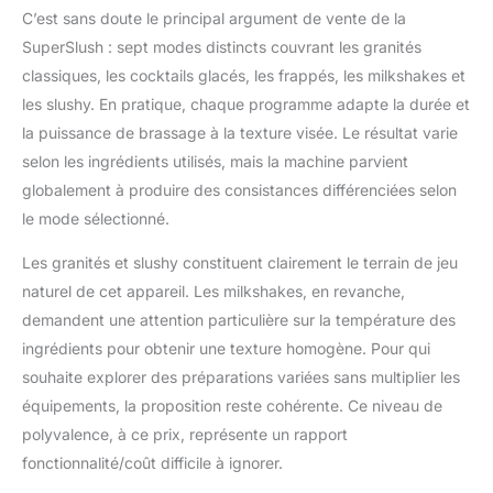
heures. Idéal pour les
C’est sans doute le principal argument de vente de la
longues soirées d’été,
SuperSlush : sept modes distincts couvrant les granités
les barbecues, pique-
niques ou marathons
classiques, les cocktails glacés, les frappés, les milkshakes et
cinéma – inutile de
les slushy. En pratique, chaque programme adapte la durée et
refroidir à nouveau.
la puissance de brassage à la texture visée. Le résultat varie
Chaque gorgée reste
selon les ingrédients utilisés, mais la machine parvient
délicieusement
rafraîchissante.
globalement à produire des consistances différenciées selon
Commande tactile
le mode sélectionné.
intuitive – L’écran tactile
numérique, clair et
Les granités et slushy constituent clairement le terrain de jeu
coloré, rend l’utilisation
naturel de cet appareil. Les milkshakes, en revanche,
simple et moderne.
demandent une attention particulière sur la température des
Même les enfants ou
ingrédients pour obtenir une texture homogène. Pour qui
invités peuvent s’en
servir immédiatement.
souhaite explorer des préparations variées sans multiplier les
Chaque fonction est
équipements, la proposition reste cohérente. Ce niveau de
illustrée par une icône
polyvalence, à ce prix, représente un rapport
lisible – un design
fonctionnalité/coût difficile à ignorer.
élégant et pratique à la
fois. Nettoyage