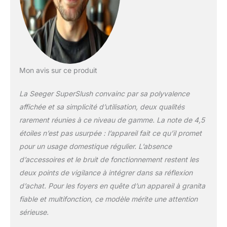
slushies alcoolisées
en passant par les
jus glacés : avec 7
modes IceBlend
préprogrammés et
une option Custom,
créez la boisson
Mon avis sur ce produit
idéale selon vos
envies. Donnez libre
La Seeger SuperSlush convainc par sa polyvalence
cours à votre
affichée et sa simplicité d’utilisation, deux qualités
créativité et
rarement réunies à ce niveau de gamme. La note de 4,5
transformez chaque
moment en fête
étoiles n’est pas usurpée : l’appareil fait ce qu’il promet
rafraîchissante.
pour un usage domestique régulier. L’absence
Conservation jusqu’à
d’accessoires et le bruit de fonctionnement restent les
4 heures – Grâce à sa
deux points de vigilance à intégrer dans sa réflexion
fonction d’isolation
d’achat. Pour les foyers en quête d’un appareil à granita
intelligente, vos
boissons restent
fiable et multifonction, ce modèle mérite une attention
fraîches jusqu’à 4
sérieuse.
heures. Idéal pour les