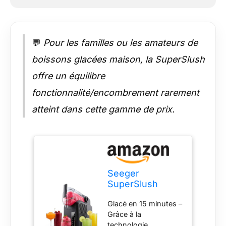
longues soirées
d’été, les barbecues,
pique-niques ou
marathons cinéma –
💬
Pour les familles ou les amateurs de
inutile de refroidir à
nouveau. Chaque
boissons glacées maison, la SuperSlush
gorgée reste
offre un équilibre
délicieusement
rafraîchissante.
fonctionnalité/encombrement rarement
Commande tactile
intuitive – L’écran
atteint dans cette gamme de prix.
tactile numérique,
clair et coloré, rend
l’utilisation simple et
moderne. Même les
enfants ou invités
peuvent s’en servir
Seeger
immédiatement.
SuperSlush
Chaque fonction est
Machine a
illustrée par une
Glacé en 15 minutes –
Granita, 7-in-1
icône lisible – un
Grâce à la
Slush Machine
design élégant et
technologie