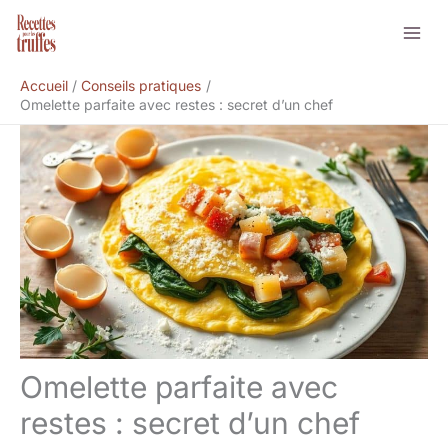
Aller
Rechercher
au
contenu
Accueil
Conseils pratiques
Omelette parfaite avec restes : secret d’un chef
Omelette parfaite avec
restes : secret d’un chef