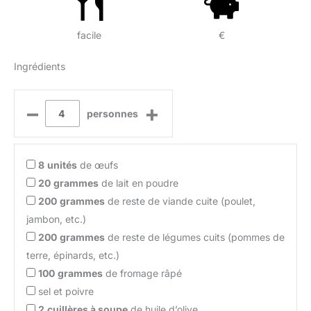
facile
€
Ingrédients
–
+
personnes
8
unités
de œufs
20
grammes
de lait en poudre
200
grammes
de reste de viande cuite (poulet,
jambon, etc.)
200
grammes
de reste de légumes cuits (pommes de
terre, épinards, etc.)
100
grammes
de fromage râpé
sel et poivre
2
cuillères à soupe
de huile d’olive