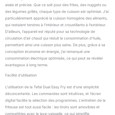
engagement de
aisée et précise. Que ce soit pour des frites, des nuggets ou
réparabilité 15 ans au
des légumes grillés, chaque type de cuisson est optimisé. J’ai
juste prix grâce à notre
réseau de 6 200
particulièrement apprécié la cuisson homogène des aliments,
réparateurs dans le
qui restaient tendres à l’intérieur et croustillants à l’extérieur.
monde, pour contribuer
D’ailleurs, l’appareil est réputé pour sa technologie de
à la protection de
circulation d’air chaud qui réduit la consommation d’huile,
l'environnement et à la
réduction des déchets
permettant ainsi une cuisson plus saine. De plus, grâce à sa
GAIN DE TEMPS ET
conception économe en énergie, j’ai remarqué une
D'ÉNERGIE : consomme
consommation électrique optimisée, ce qui peut se révéler
jusqu'à 70 % d'énergie
avantageux à long terme.
en moins et cuit jusqu'à
40 % plus rapidement
Facilité d’utilisation
qu'un four traditionnel
(tests effectués en 2023
L’utilisation de la Tefal Dual Easy Fry est d’une simplicité
avec des frites
surgelées)
déconcertante. Les commandes sont intuitives, et l’écran
digital facilite la sélection des programmes. L’entretien de la
friteuse est tout aussi facile : les tiroirs sont amovibles et
compatibles avec le lave-vaisselle, ce qui simplifie