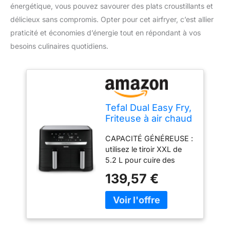
énergétique, vous pouvez savourer des plats croustillants et
délicieux sans compromis. Opter pour cet airfryer, c’est allier
praticité et économies d’énergie tout en répondant à vos
besoins culinaires quotidiens.
Tefal Dual Easy Fry,
Friteuse à air chaud
à double chambre,
CAPACITÉ GÉNÉREUSE :
8,3 l, 2Kg de
utilisez le tiroir XXL de
nourriture, 2 tiroirs
5.2 L pour cuire des
indépendants, 7
pièces volumineuses
programmes
139,57 €
comme un rôti, les deux
automatiques,
tiroirs pour de
Econome en
généreuses portions de
énergie, Airfryer,
frites, ou le tiroir de 3.1 L
Noir, EY901810
plus économe en énergie