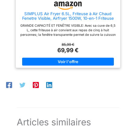
rapport aux fours traditionnels.
Temps de cuisson réduits et
consommation maîtrisée sans
SIMPLUS Air Fryer 6.5L, Friteuse à Air Chaud
compromis sur le goût ni la
Fenetre Visible, Airfryer 1500W, 10-en-1 Friteuse
qualité
Sans Huile Commande Tactile, Réglable 80-
GRANDE CAPACITÉ ET FENÊTRE VISIBLE: Avec sa cuve de 6,5
200°C, 90% de Matières Grasses en Moins,
L, cette friteuse à air convient aux repas de cinq à huit
Nettoyage Facile, Beige
personnes; la fenêtre transparente permet de suivre la cuisson
sans ouvrir le tiroir ni perdre de chaleur FORMAT COMPACT
ET PUISSANCE ÉLEVÉE: Son format compact limite
85,99 €
l’encombrement sur le plan de travail et facilite le rangement; la
69,99 €
puissance de 1500 W assure une chauffe rapide, avec un
réglage précis pour mieux maîtriser la cuisson COMMANDES
INTUITIVES ET RÉGLAGES PRÉCIS: L’écran tactile LED donne
accès à 10 programmes automatiques; réglez la température
de 80 à 200 °C et la durée de 1 à 60 minutes pour adapter
facilement la cuisson à chaque recette CUISSON SAINE ET
HOMOGÈNE: La circulation d’air chaud à 360° cuit les aliments
uniformément avec peu ou pas d’huile, sans avoir à les
retourner; ajoutez de l’eau pour une cuisson vapeur qui aide à
préserver le moelleux et le croustillant NETTOYAGE FACILE ET
UTILISATION SÛRE: Le panier antiadhésif amovible et le
séparateur d’huile simplifient l’entretien; le retrait du tiroir
interrompt la cuisson, qui reprend après sa remise en place;
notice française électronique disponible sur demande
Articles similaires