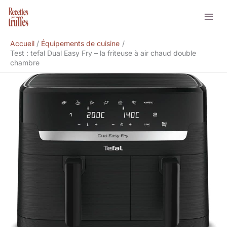
Aller
Rechercher
au
contenu
Accueil
Équipements de cuisine
Test : tefal Dual Easy Fry – la friteuse à air chaud double
chambre