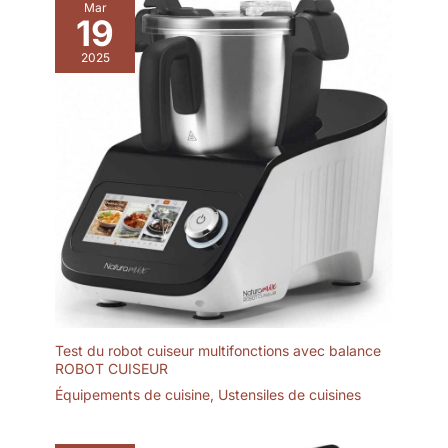
Mar
19
2025
Test du robot cuiseur multifonctions avec balance
ROBOT CUISEUR
Équipements de cuisine
,
Ustensiles de cuisines