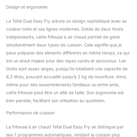
pour des portions
Design et ergonomie
individuelles DES REPAS
COMPLETS EN
La Tefal Dual Easy Fry arbore un design sophistiqué avec sa
QUELQUES MINUTES :
friteuse à air avec tiroir
couleur noire et ses lignes modernes. Dotée de deux tiroirs
XXL et tiroir standard
indépendants, cette friteuse à air chaud permet de gérer
pour cuire deux plats
simultanément deux types de cuisson. Cela signifie que je
différents en même
peux préparer des aliments différents en même temps, ce qui
temps, pour un repas
est un atout majeur pour des repas variés et savoureux. Les
complet préparé dans un
seul et même appareil
tiroirs sont assez larges, puisqu’ils totalisent une capacité de
TECHNOLOGIE EXTRA-
8,3 litres, pouvant accueillir jusqu’à 2 kg de nourriture. Ainsi,
CRISP : des résultats
même pour des rassemblements familiaux ou entre amis,
dorés et croustillants
cette friteuse peut être un allié de taille. Son ergonomie est
avec peu ou pas d'huile,
pour jusqu'à 99 % de
bien pensée, facilitant son utilisation au quotidien.
matière grasse ajoutée
en moins (tests effectués
Performance de cuisson
en 2023 avec des frites
surgelées) RÉPARABILITÉ
La friteuse à air chaud Tefal Dual Easy Fry se distingue par
15 ANS AU JUSTE PRIX :
ses 7 programmes automatiques, rendant la cuisson plus