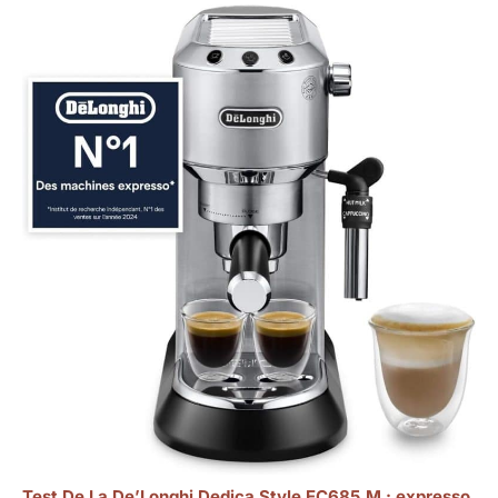
Test De La De’Longhi Dedica Style EC685.M : expresso