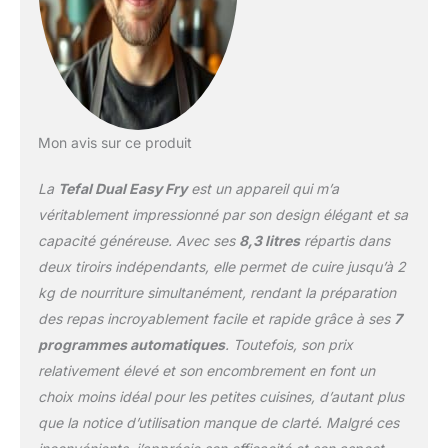
complet préparé dans un
seul et même appareil
TECHNOLOGIE EXTRA-
CRISP : des résultats
dorés et croustillants
avec peu ou pas d'huile,
pour jusqu'à 99 % de
Mon avis sur ce produit
matière grasse ajoutée
en moins (tests effectués
La
Tefal Dual Easy Fry
est un appareil qui m’a
en 2023 avec des frites
surgelées) RÉPARABILITÉ
véritablement impressionné par son design élégant et sa
15 ANS AU JUSTE PRIX :
capacité généreuse. Avec ses
8,3 litres
répartis dans
engagement de
deux tiroirs indépendants, elle permet de cuire jusqu’à 2
réparabilité 15 ans au
kg de nourriture simultanément, rendant la préparation
juste prix grâce à notre
réseau de 6 200
des repas incroyablement facile et rapide grâce à ses
7
réparateurs dans le
programmes automatiques
. Toutefois, son prix
monde, pour contribuer
relativement élevé et son encombrement en font un
à la protection de
choix moins idéal pour les petites cuisines, d’autant plus
l'environnement et à la
réduction des déchets
que la notice d’utilisation manque de clarté. Malgré ces
GAIN DE TEMPS ET