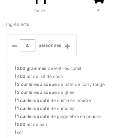
facile
€
Ingrédients
–
+
personnes
200
grammes
de lentilles corail
400
ml
de lait de coco
2
cuillères à soupe
de pâte de curry rouge
2
cuillères à soupe
de ghee
1
cuillère à café
de cumin en poudre
1
cuillère à café
de curcuma
1
cuillère à café
de gingembre en poudre
500
ml
de eau
sel