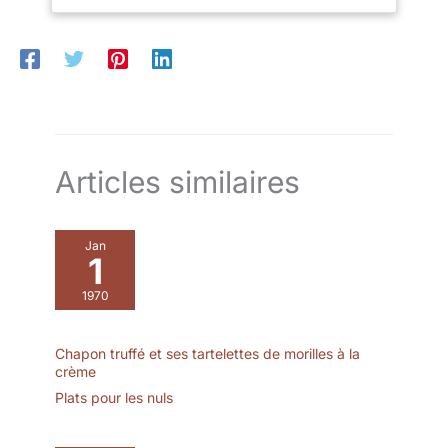
Topbooc casserole
émaillée aux couleurs
magnifiques est à la fois
un ustensile de cuisine et
une décoration de table.
C'est un cadeau pratique
et de bon goût pour
votre famille et vos amis.
Articles similaires
Jan
1
1970
Chapon truffé et ses tartelettes de morilles à la
crème
Plats pour les nuls