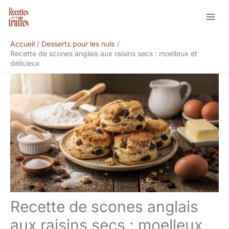
Aller
Rechercher
au
contenu
Accueil
Desserts pour les nuls
Recette de scones anglais aux raisins secs : moelleux et
délicieux
Recette de scones anglais
aux raisins secs : moelleux