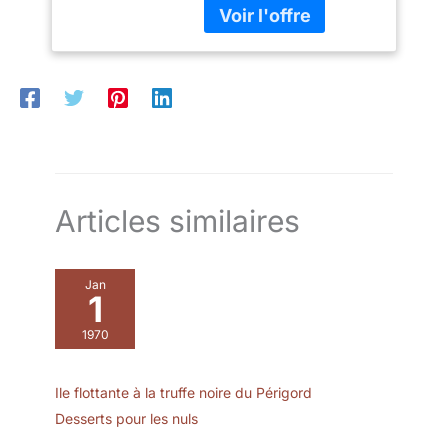
pâtisseries, mignardises,
amuse-bouches,
buffets... DIMENSIONS:
23 cm de longueur / 16
cm de largeur / dont 3
cm de bordure
PRATIQUE: Rangement
facile et carton résistant
RESPONSABLE: 100%
recyclable
Articles similaires
Jan
1
1970
Ile flottante à la truffe noire du Périgord
Desserts pour les nuls