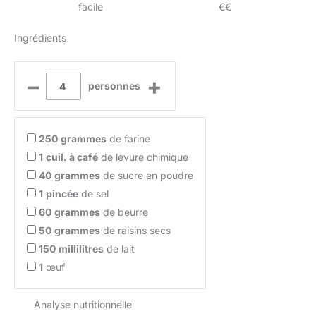
facile
€€
Ingrédients
–
+
personnes
250
grammes
de farine
1
cuil. à café
de levure chimique
40
grammes
de sucre en poudre
1
pincée
de sel
60
grammes
de beurre
50
grammes
de raisins secs
150
millilitres
de lait
1
œuf
Analyse nutritionnelle