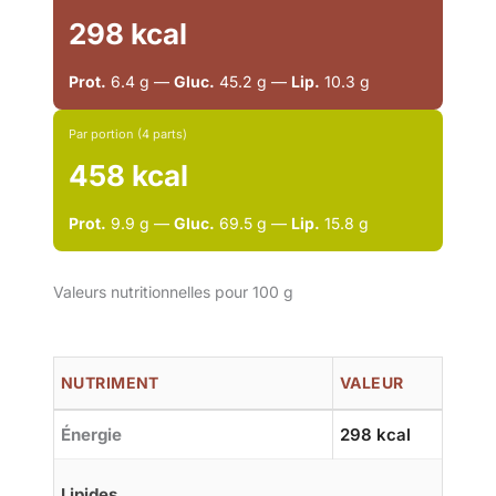
298 kcal
Prot.
6.4 g —
Gluc.
45.2 g —
Lip.
10.3 g
Par portion (4 parts)
458 kcal
Prot.
9.9 g —
Gluc.
69.5 g —
Lip.
15.8 g
Valeurs nutritionnelles pour 100 g
NUTRIMENT
VALEUR
Énergie
298 kcal
Lipides