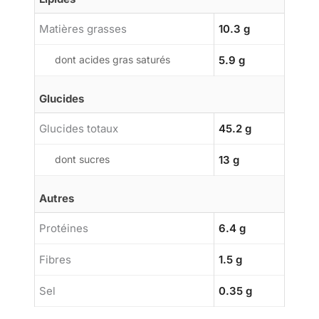
Matières grasses
10.3 g
dont acides gras saturés
5.9 g
Glucides
Glucides totaux
45.2 g
dont sucres
13 g
Autres
Protéines
6.4 g
Fibres
1.5 g
Sel
0.35 g