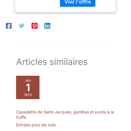
contenance de 130 ml,
porcelaine
un diamètre de 9 cm et
multicolore pour
une hauteur de 5 cm.
desserts, muffins
Parfait pour un usage
domestique ou
professionnel, alliant
fonctionnalité et style.
Articles similaires
Jan
1
1970
Cassolette de Saint-Jacques, gambas et purée à la
truffe
Entrées pour les nuls