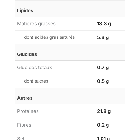
Lipides
Matières grasses
13.3 g
dont acides gras saturés
5.8 g
Glucides
Glucides totaux
0.7 g
dont sucres
0.5 g
Autres
Protéines
21.8 g
Fibres
0.2 g
Sel
1.01 g