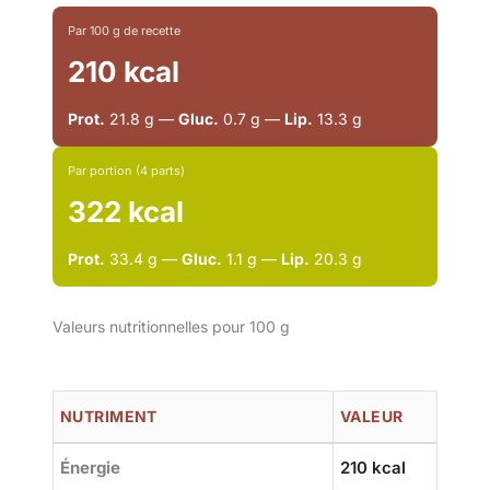
Par 100 g de recette
210 kcal
Prot.
21.8 g —
Gluc.
0.7 g —
Lip.
13.3 g
Par portion (4 parts)
322 kcal
Prot.
33.4 g —
Gluc.
1.1 g —
Lip.
20.3 g
Valeurs nutritionnelles pour 100 g
NUTRIMENT
VALEUR
Énergie
210 kcal