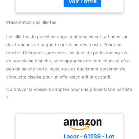
mixage plus rapide
effort, tout cela en
Accessoire polyvalent
appuyant sur un bouton
inclus : Le mixeur est
PIED ANTI-
livré avec un gobelet
Présentation des rillettes
ECLABOUSSURES : Le
pratique pour mesurer et
pied antiéclaboussures
mixer directement les
évite les éclaboussures
Les rillettes de poulet se dégustent idéalement tartinées sur
ingrédients, simplifiant la
et les dégâts, pour une
des tranches de baguette grillée ou des toasts. Pour une
préparation des repas
expérience plus propre et
Contenu de la livraison :
touche d’élégance, présentez-les dans de petits ramequins
plus agréable DESIGN
Mixeur plongeant
en porcelaine blanche, accompagnées de cornichons et d’un
CONFORTABLE : Une
ErgoMixx 600 W avec 2
poignée ergonomique
peu de salade verte. Vous pouvez également parsemer de
vitesses et gobelet
avec une prise en main
ciboulette ciselée pour un effet décoratif et gustatif.
doseur
texturée, pour
expérience plus facile et
Où trouver la vaisselle adaptée pour une présentation parfaite
plus confortable, idéal
?
pour une utilisation
fréquente DURABLE : 2
lames Zelkrom qui
garantissent des
performances durables
REPARABILITE 15 ANS
Lacor - 61239 - Lot