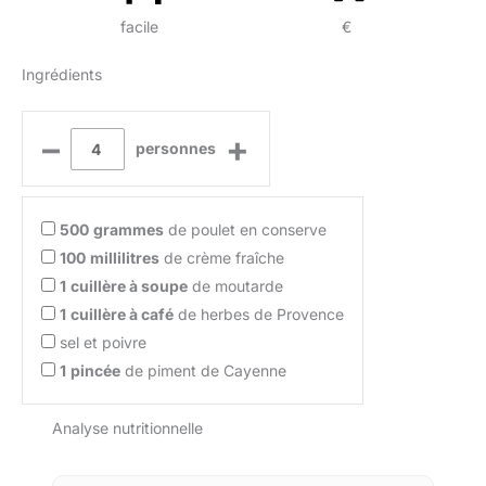
facile
€
Ingrédients
–
+
personnes
500
grammes
de poulet en conserve
100
millilitres
de crème fraîche
1
cuillère à soupe
de moutarde
1
cuillère à café
de herbes de Provence
sel et poivre
1
pincée
de piment de Cayenne
Analyse nutritionnelle