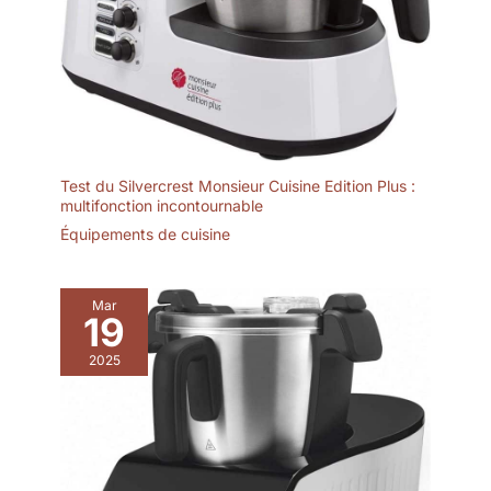
Test du Silvercrest Monsieur Cuisine Edition Plus :
multifonction incontournable
Équipements de cuisine
Mar
19
2025