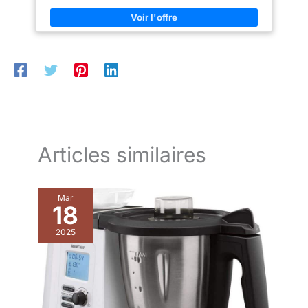
porte-filtre en acier inoxydable (capacité de dosage de café
jusqu'à 20 g) pour un meilleur contrôle dans l'extraction du
café et un goût plus riche et plus intense. Variété de boissons :
expresso simple et double personnalisable pour plus
d'options de boissons et une mousse dense de lait et de lait
chaud grâce au système cappuccino réglable, garantissant
d'excellents résultats avec facilité. Design italien : design en
acier inoxydable avec détails chromés premium et la touche
unique du manomètre ; bac d'égouttement supplémentaire de
100 mm à 130 mm pour accueillir des tasses en céramique,
des grands verres ou des tasses.
Articles similaires
Mar
18
2025