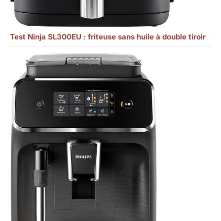
Test Ninja SL300EU : friteuse sans huile à double tiroir