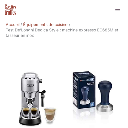
Aller
Rechercher
au
contenu
Accueil
Équipements de cuisine
Test De’Longhi Dedica Style : machine expresso EC685M et
tasseur en inox