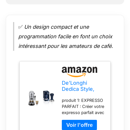
✅
Un design compact et une
programmation facile en font un choix
intéressant pour les amateurs de café.
De'Longhi
Dedica Style,
Machine
produit 1: EXPRESSO
expresso pour
PARFAIT : Créer votre
préparer des
expresso parfait avec
boissons café et
un arôme riche et
lactées,
une crème couleur
EC685M, Acier