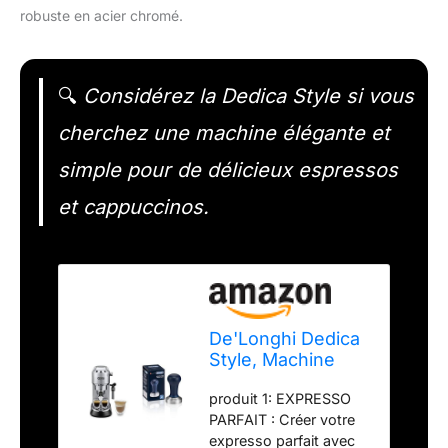
robuste en acier chromé.
🔍
Considérez la Dedica Style si vous
cherchez une machine élégante et
simple pour de délicieux espressos
et cappuccinos.
De'Longhi Dedica
Style, Machine
expresso pour
produit 1: EXPRESSO
préparer des
PARFAIT : Créer votre
boissons café et
expresso parfait avec
lactées, EC685M,