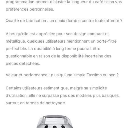
programmation permet d’ajuster la longueur du café selon vos
préférées et une
mousse de lait
préférences personnelles.
onctueuse en toute
simplicité produit 2:
Qualité de fabrication : un choix durable contre toute attente ?
Tige en acier
inoxydable produit 2:
Alors qu’elle est appréciée pour son design compact et
Manche en bois
métallique, quelques utilisateurs mentionnent un porte-filtre
produit 2: Poignée en
perfectible. La durabilité à long terme pourrait être
bois produit 2: En acier
inoxydable
questionnable en raison de la disponibilité incertaine des
pièces détachées.
Valeur et performance : plus qu’une simple Tassimo ou non ?
Certains utilisateurs estiment que, malgré sa simplicité
d’utilisation, elle ne surpasse pas des modèles plus basiques,
surtout en termes de nettoyage.