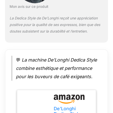
mousse de lait
Mon avis sur ce produit
onctueuse en toute
simplicité produit 2:
La Dedica Style de De’Longhi reçoit une appréciation
Tige en acier
positive pour la qualité de ses expressos, bien que des
inoxydable produit 2:
Manche en bois
doutes subsistent sur la durabilité et l’entretien.
produit 2: Poignée en
bois produit 2: En
acier inoxydable
💬
La machine De’Longhi Dedica Style
combine esthétique et performance
pour les buveurs de café exigeants.
De'Longhi