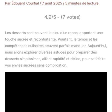
Par
Édouard Courtial
/
7 août 2025
/
5 minutes de lecture
4.9/5 - (7 votes)
Les desserts sont souvent le clou d’un repas, apportant une
touche sucrée et réconfortante. Pourtant, le temps et les
compétences culinaires peuvent parfois manquer. Aujourd’hui,
nous allons explorer diverses astuces pour préparer des
desserts simplissimes, alliant rapidité et délice, pour satisfaire
vos envies sucrées sans complication.