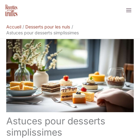
Aller
Rechercher
au
contenu
Accueil
Desserts pour les nuls
Astuces pour desserts simplissimes
Astuces pour desserts
simplissimes