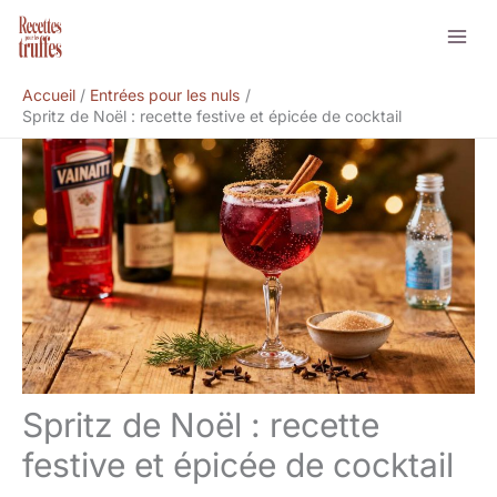
Aller
Rechercher
au
contenu
Accueil
Entrées pour les nuls
Spritz de Noël : recette festive et épicée de cocktail
Spritz de Noël : recette
festive et épicée de cocktail