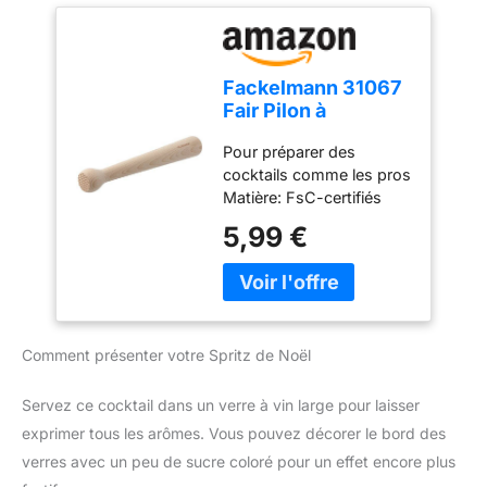
fiable pour de longues
années PRISE
ERGONOMIQUE : ses
20,5 cm assurent une
Fackelmann 31067
bonne prise et un appui
Fair Pilon à
efficace. Écrasez sans
Cocktails Bois
effort au fond du verre
Pour préparer des
Beige 22 cm
POLYVALENT : idéal pour
cocktails comme les pros
cocktails, bières
Matière: FsC-certifiés
aromatisées et jus
bois de hêtre Longueur:
5,99 €
maison. L'allié de vos
22 cm
apéritifs créatifs
ENTRETIEN FACILE : il se
rince en un instant après
usage. Toujours prêt
pour la prochaine
Comment présenter votre Spritz de Noël
tournée
Servez ce cocktail dans un verre à vin large pour laisser
exprimer tous les arômes. Vous pouvez décorer le bord des
verres avec un peu de sucre coloré pour un effet encore plus