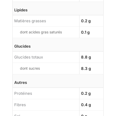
Lipides
Matières grasses
0.2 g
dont acides gras saturés
0.1 g
Glucides
Glucides totaux
8.8 g
dont sucres
8.3 g
Autres
Protéines
0.2 g
Fibres
0.4 g