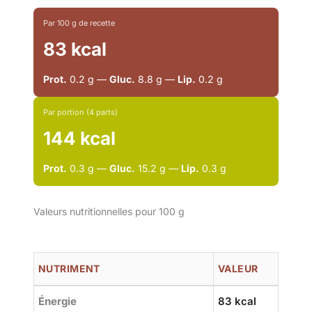
Par 100 g de recette
83 kcal
Prot.
0.2 g —
Gluc.
8.8 g —
Lip.
0.2 g
Par portion (4 parts)
144 kcal
Prot.
0.3 g —
Gluc.
15.2 g —
Lip.
0.3 g
Valeurs nutritionnelles pour 100 g
NUTRIMENT
VALEUR
Énergie
83 kcal