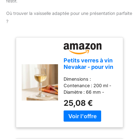
festif.
Où trouver la vaisselle adaptée pour une présentation parfaite
?
Petits verres à vin
Nevakar - pour vin
rouge/blanc - 200
Dimensions :
ml - lot de 6
Contenance : 200 ml -
Diamètre : 66 mm -
Hauteur : 155 mm
25,08 €
Fabrication en Turquie
Lot de 6 verres à vin de
LAV Le verre large et le
bord évasé permettent
une meilleure libération
des arômes Lavable au