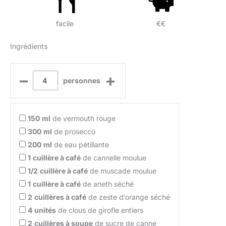
facile
€€
Ingrédients
–
+
personnes
150
ml
de vermouth rouge
300
ml
de prosecco
200
ml
de eau pétillante
1
cuillère à café
de cannelle moulue
1/2
cuillère à café
de muscade moulue
1
cuillère à café
de aneth séché
2
cuillères à café
de zeste d’orange séché
4
unités
de clous de girofle entiers
2
cuillères à soupe
de sucre de canne