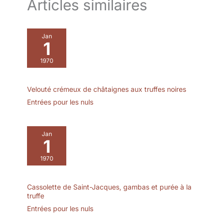
Articles similaires
simple, entretien aisé
pour un confort
d'utilisation optimal
Jan
POLYVALENT – Convient
1
à de multiples usages à
1970
la maison, au bureau ou
en extérieur
Velouté crémeux de châtaignes aux truffes noires
Entrées pour les nuls
Jan
1
1970
Cassolette de Saint-Jacques, gambas et purée à la
truffe
Entrées pour les nuls