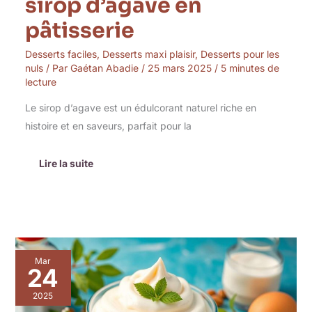
sirop d’agave en
pâtisserie
Desserts faciles
,
Desserts maxi plaisir
,
Desserts pour les
nuls
/ Par
Gaétan Abadie
/
25 mars 2025
/
5 minutes de
lecture
Le sirop d’agave est un édulcorant naturel riche en
histoire et en saveurs, parfait pour la
Lire la suite
Alléger
Mar
sa
24
crème
dessert
2025
: