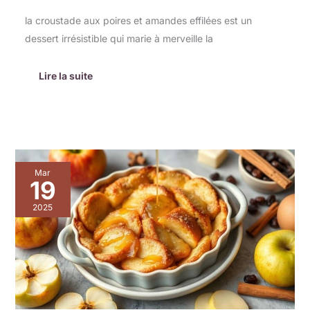
la croustade aux poires et amandes effilées est un
dessert irrésistible qui marie à merveille la
Lire la suite
Douceur
Mar
sucrée
19
:
pommes
2025
au
four,
miel
et
cannelle