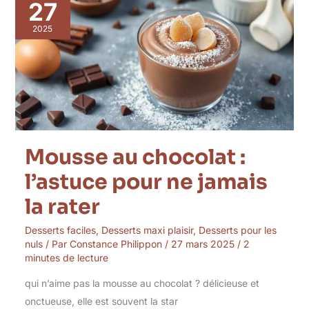
au
27
chocolat
:
2025
l’astuce
pour
ne
jamais
la
rater
Mousse au chocolat :
l’astuce pour ne jamais
la rater
Desserts faciles
,
Desserts maxi plaisir
,
Desserts pour les
nuls
/ Par
Constance Philippon
/
27 mars 2025
/
2
minutes de lecture
qui n’aime pas la mousse au chocolat ? délicieuse et
onctueuse, elle est souvent la star