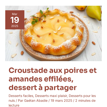
Croustade
Mar
aux
19
poires
et
2025
amandes
effilées,
dessert
à
partager
Croustade aux poires et
amandes effilées,
dessert à partager
Desserts faciles
,
Desserts maxi plaisir
,
Desserts pour les
nuls
/ Par
Gaétan Abadie
/
19 mars 2025
/
2 minutes de
lecture