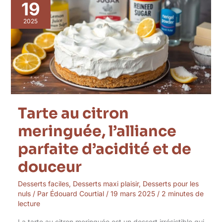
au
19
citron
meringuée,
2025
l’alliance
parfaite
d’acidité
et
de
douceur
Tarte au citron
meringuée, l’alliance
parfaite d’acidité et de
douceur
Desserts faciles
,
Desserts maxi plaisir
,
Desserts pour les
nuls
/ Par
Édouard Courtial
/
19 mars 2025
/
2 minutes de
lecture
La tarte au citron meringuée est un dessert irrésistible qui