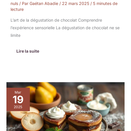
nuls
/ Par
Gaétan Abadie
/
22 mars 2025
/
5 minutes de
lecture
L’art de la dégustation de chocolat Comprendre
l’expérience sensorielle La dégustation de chocolat ne se
limite
Lire la suite
Charlotte
Mar
poire-
19
chocolat
sans
2025
allumage
de
four