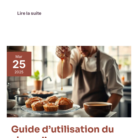
Lire la suite
Guide
Mar
d’utilisation
25
du
sirop
2025
d’agave
en
pâtisserie
Guide d’utilisation du