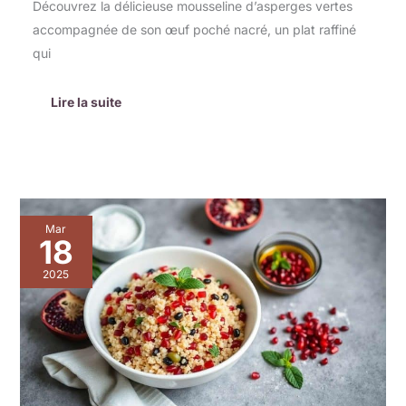
Découvrez la délicieuse mousseline d’asperges vertes
accompagnée de son œuf poché nacré, un plat raffiné
qui
Lire la suite
Salade
Mar
croquante
18
de
quinoa,
2025
grenade
et
menthe