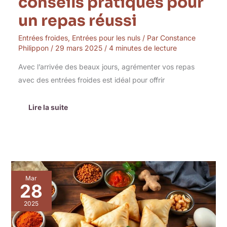
conseils pratiques pour
un repas réussi
Entrées froides
,
Entrées pour les nuls
/ Par
Constance
Philippon
/
29 mars 2025
/
4 minutes de lecture
Avec l’arrivée des beaux jours, agrémenter vos repas
avec des entrées froides est idéal pour offrir
Lire la suite
Samoussas
Mar
végétariens,
28
évasion
gustative
2025
assurée