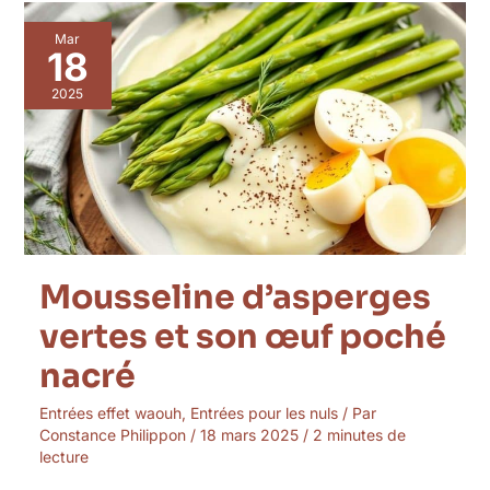
Mousseline
Mar
d’asperges
18
vertes
et
2025
son
œuf
poché
nacré
Mousseline d’asperges
vertes et son œuf poché
nacré
Entrées effet waouh
,
Entrées pour les nuls
/ Par
Constance Philippon
/
18 mars 2025
/
2 minutes de
lecture