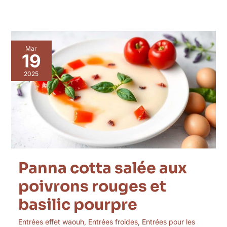
Panna
Mar
cotta
19
salée
aux
2025
poivrons
rouges
et
basilic
pourpre
Panna cotta salée aux
poivrons rouges et
basilic pourpre
Entrées effet waouh
,
Entrées froides
,
Entrées pour les