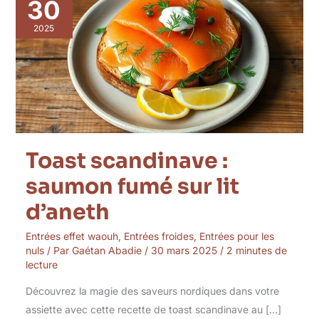
scandinave
30
:
saumon
2025
fumé
sur
lit
d’aneth
Toast scandinave :
saumon fumé sur lit
d’aneth
Entrées effet waouh
,
Entrées froides
,
Entrées pour les
nuls
/ Par
Gaétan Abadie
/
30 mars 2025
/
2 minutes de
lecture
Découvrez la magie des saveurs nordiques dans votre
assiette avec cette recette de toast scandinave au […]