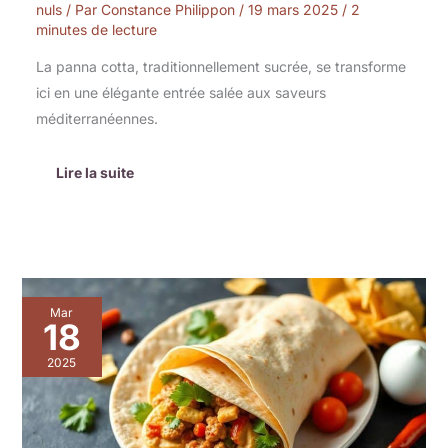
nuls
/ Par
Constance Philippon
/
19 mars 2025
/
2
minutes de lecture
La panna cotta, traditionnellement sucrée, se transforme
ici en une élégante entrée salée aux saveurs
méditerranéennes.
Lire la suite
Wrap
Mar
végétarien
18
croustillant
au
2025
houmous
épicé