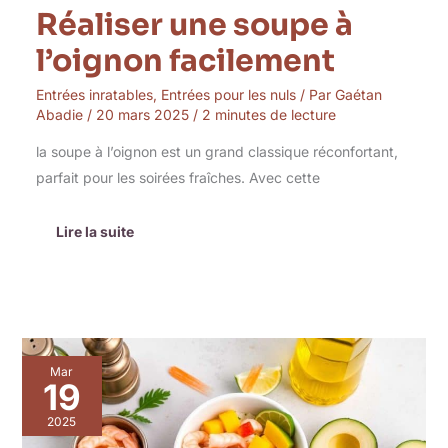
Réaliser une soupe à
l’oignon facilement
Entrées inratables
,
Entrées pour les nuls
/ Par
Gaétan
Abadie
/
20 mars 2025
/
2 minutes de lecture
la soupe à l’oignon est un grand classique réconfortant,
parfait pour les soirées fraîches. Avec cette
Lire la suite
Tartare
Mar
d’avocat
19
et
crevettes
2025
sur