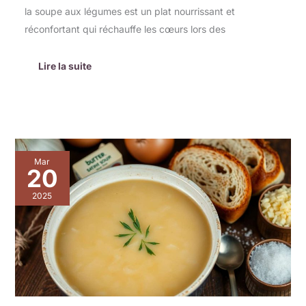
la soupe aux légumes est un plat nourrissant et
réconfortant qui réchauffe les cœurs lors des
Lire la suite
Réaliser
Mar
une
20
soupe
à
2025
l’oignon
facilement